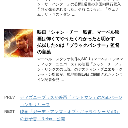
ン・ザ・ハンター」の公開1週目の米国内興行収入
予想が発表されました。それによると、「ヴェノ
ム：ザ・ラストダン …
映画「シャン・チー」監督、マーベル映
画は怖くてやりたくなかったと明かす ─
払拭したのは「ブラックパンサー」監督
の言葉
マーベル・スタジオ制作のMCU（マーベル・シネマ
ティック・ユニバース）の映画「シャン・チー／テ
ン・リングスの伝説」のデスティン・ダニエル・ク
レットン監督が、現地時間19日に開催されたオンラ
イン記者会見 …
PREV
ディズニープラスが映画「アントマン」のASLバージ
ョンをリリース
NEXT
映画「ガーディアンズ・オブ・ギャラクシー Vol.3」
の新予告「Relax」公開