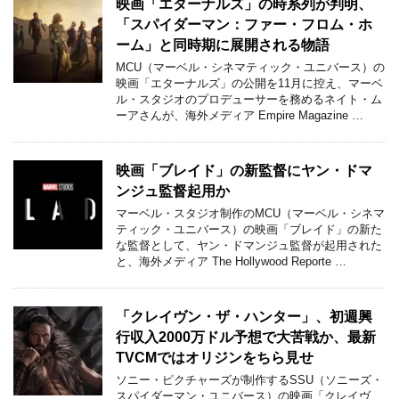
映画「エターナルズ」の時系列が判明、
「スパイダーマン：ファー・フロム・ホ
ーム」と同時期に展開される物語
MCU（マーベル・シネマティック・ユニバース）の
映画「エターナルズ」の公開を11月に控え、マーベ
ル・スタジオのプロデューサーを務めるネイト・ム
ーアさんが、海外メディア Empire Magazine …
映画「ブレイド」の新監督にヤン・ドマ
ンジュ監督起用か
マーベル・スタジオ制作のMCU（マーベル・シネマ
ティック・ユニバース）の映画「ブレイド」の新た
な監督として、ヤン・ドマンジュ監督が起用された
と、海外メディア The Hollywood Reporte …
「クレイヴン・ザ・ハンター」、初週興
行収入2000万ドル予想で大苦戦か、最新
TVCMではオリジンをちら見せ
ソニー・ピクチャーズが制作するSSU（ソニーズ・
スパイダーマン・ユニバース）の映画「クレイヴ