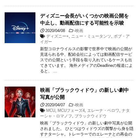
ディズニー会長がいくつかの映画公開を
中止し、動画配信にする可能性を示唆
2020/04/08
-
映画
ディズニー+
,
ニュー・ミュータンツ
,
ボブ・ア
イガー
新型コロナウイルスの影響で世界中で映画の公開が
見送られる中、配給会社によっては動画配信サービ
スでの公開という手段を取り入れているケースも出
てきています。 海外メディアのDeadlineの報道によ
ると、 …
映画「ブラックウィドウ」の新しい劇中
写真が公開
2020/04/07
-
映画
MCU
,
MCUフェーズ4
,
エレーナ・ベロワ
,
ナタ
ーシャ・ロマノフ
,
ブラックウィドウ
映画「ブラックウィドウ」の新しい劇中写真が公開
されました。 ひとつはウィドウズの襲撃から身を隠
すナターシャ。トレーラーでのエレーナとの再会の