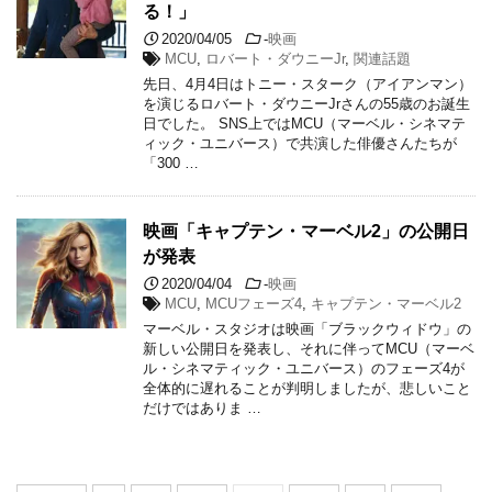
る！」
2020/04/05
-
映画
MCU
,
ロバート・ダウニーJr
,
関連話題
先日、4月4日はトニー・スターク（アイアンマン）
を演じるロバート・ダウニーJrさんの55歳のお誕生
日でした。 SNS上ではMCU（マーベル・シネマテ
ィック・ユニバース）で共演した俳優さんたちが
「300 …
映画「キャプテン・マーベル2」の公開日
が発表
2020/04/04
-
映画
MCU
,
MCUフェーズ4
,
キャプテン・マーベル2
マーベル・スタジオは映画「ブラックウィドウ」の
新しい公開日を発表し、それに伴ってMCU（マーベ
ル・シネマティック・ユニバース）のフェーズ4が
全体的に遅れることが判明しましたが、悲しいこと
だけではありま …