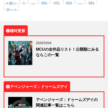
« 前へ
1
…
551
552
553
…
561
次へ »
随時更新
2020/03/04
MCUの全作品リスト！公開順にみる
ならこの一覧
アベンジャーズ：ドゥームズデイ
アベンジャーズ：ドゥームズデイの
関連記事一覧はこちら