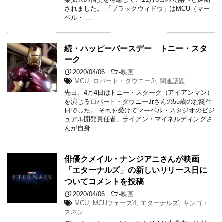
されました。 「ブラックウィドウ」はMCU（マー
ベル・ …
続・ハッピーバースデー トニー・スタ
ーク
2020/04/06
-
映画
MCU
,
ロバート・ダウニーJr
,
関連話題
先日、4月4日はトニー・スターク（アイアンマン）
を演じるロバート・ダウニーJrさんの55歳のお誕生
日でした。 それを受けてマーベル・スタジオのビジ
ュアル開発責任者、ライアン・マイネルディングさ
んが自身 …
俳優クメイル・ナンジアニさんが映画
「エターナルズ」の新しいリリース日に
ついてコメントを投稿
2020/04/06
-
映画
MCU
,
MCUフェーズ4
,
エターナルズ
,
キンゴ・
スネン