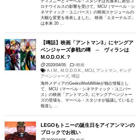
ディズニーとマーベル・スタジオは先週末に新型コ
ロナウイルスの影響を受けて、MCU（マーベル・シ
ネマティック・ユニバース）の映画スケジュールの
大幅な変更を発表しました。 映画「エターナルズ」
は本来 20 …
【噂話】映画「アントマン3」にヤングア
ベンジャーズ参戦の噂 ─ ヴィランは
M.O.D.O.K.？
2020/04/05
-
映画
A.I.M.
,
M.O.D.O.K.
,
MCU
,
アントマン
,
ヤング
アベンジャーズ
,
噂話
海外メディアのGeeksWorldWideが独占情報とし
て、MCU（マーベル・シネマティック・ユニバー
ス）の映画「アントマン3」にヤングアベンジャー
ズの登場を、マーベル・スタジオが協議していると
報道し …
LEGOもトニーの誕生日をアイアンマンの
ブロックでお祝い