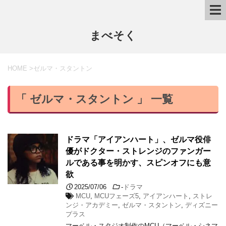
まべそく
HOME
>
ゼルマ・スタントン
「 ゼルマ・スタントン 」 一覧
ドラマ「アイアンハート」、ゼルマ役俳
優がドクター・ストレンジのファンガー
ルである事を明かす、スピンオフにも意
欲
2025/07/06
-
ドラマ
MCU
,
MCUフェーズ5
,
アイアンハート
,
ストレ
ンジ・アカデミー
,
ゼルマ・スタントン
,
ディズニー
プラス
マーベル・スタジオ制作のMCU（マーベル・シネマ