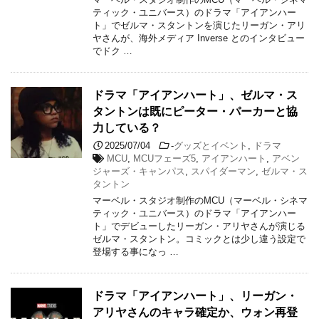
ティック・ユニバース）のドラマ「アイアンハー
ト」でゼルマ・スタントンを演じたリーガン・アリ
ヤさんが、海外メディア Inverse とのインタビュー
でドク …
ドラマ「アイアンハート」、ゼルマ・ス
タントンは既にピーター・パーカーと協
力している？
2025/07/04
-
グッズとイベント
,
ドラマ
MCU
,
MCUフェーズ5
,
アイアンハート
,
アベン
ジャーズ・キャンパス
,
スパイダーマン
,
ゼルマ・ス
タントン
マーベル・スタジオ制作のMCU（マーベル・シネマ
ティック・ユニバース）のドラマ「アイアンハー
ト」でデビューしたリーガン・アリヤさんが演じる
ゼルマ・スタントン。コミックとは少し違う設定で
登場する事になっ …
ドラマ「アイアンハート」、リーガン・
アリヤさんのキャラ確定か、ウォン再登