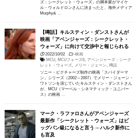
ズ：シークレット・ウォーズ」の脚本家がマイケ
ル・ウォルドロンさんに決まったと、海外メディア
Murphy& …
【噂話】キルスティン・ダンストさんが
映画「アベンジャーズ：シークレット・
ウォーズ」に向けて交渉中と報じられる
2022/10/02
-
映画
MCU
,
MCUフェーズ6
,
アベンジャーズ：シーク
レット・ウォーズ
,
メリー・ジェーン
,
噂話
ソニー・ピクチャーズ制作の映画「スパイダーマ
ン」シリーズ（2002～2007）でメリー・ジェーン・
ワトソンを演じていたキルスティン・ダンストさん
が、MCU（マーベル・シネマティック・ユニバー
ス）の映画 …
マーク・ラファロさんがアベンジャーズ
最新作「シークレット・ウォーズ」はビ
ッグバン級になると言う ─ ハルク新作に
も言及