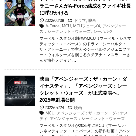
ラニーさんがA-Force結成をファイギ社長
に呼びかける
2022/08/09
-
ドラマ
,
映画
A-Force
,
MCU
,
MCUフェーズ4
,
アベンジャー
ズ：シークレット・ウォーズ
,
シーハルク
マーベル・スタジオ制作のMCU（マーベル・シネマ
ティック・ユニバース）のドラマ「シーハルク：
ザ・アトーニー」で主人公シーハルク／ジェニファ
ー・ウォルターズを演じるタチアナ・マスラニーさ
んが海外メディア …
映画「アベンジャーズ：ザ・カーン・ダ
イナスティ」、「アベンジャーズ：シー
クレット・ウォーズ」が正式発表へ。
2025年劇場公開
2022/07/24
-
映画
MCU
,
アベンジャーズ：ザ・カーン・ダイナス
ティ
,
アベンジャーズ：シークレット・ウォーズ
マーベル・スタジオが2025年にMCU（マーベル・
シネマティック・ユニバース）の新作映画「アベン