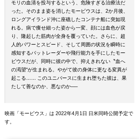
モリの血清を投与するという、危険すぎる治療法だ
った。そのまま姿を消したモービウスは、2か月後、
ロングアイランド沖に座礁したコンテナ船に突如現
れる。病で痩せ細った姿から一変、顔には血色が戻
り、隆起した筋肉が全身を覆っていた。さらに、超
人的パワーとスピード、そして周囲の状況を瞬時に
感知するバットレーダーや飛行能力を手にしたモー
ビウスだが、同時に彼の中で、抑えきれない〝血へ
の渇望“が生まれる。やがて彼の身体に更なる変異が
起こる…… このユニバースに生まれ堕ちた彼は、果
たして善なのか、悪なのか──
映画「モービウス」は 2022年4月1日 日米同時公開予定で
す。