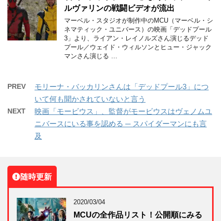
ルヴァリンの戦闘ビデオが流出
マーベル・スタジオが制作中のMCU（マーベル・シ
ネマティック・ユニバース）の映画「デッドプール
3」より、ライアン・レイノルズさん演じるデッド
プール／ウェイド・ウィルソンとヒュー・ジャック
マンさん演じる …
PREV
モリーナ・バッカリンさんは「デッドプール3」につ
いて何も聞かされていないと言う
NEXT
映画「モービウス」、監督がモービウスはヴェノムユ
ニバースにいる事を認める ─ スパイダーマンにも言
及
随時更新
2020/03/04
MCUの全作品リスト！公開順にみる