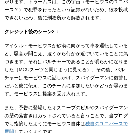
がります。トゥームスは、この宇宙（モービウスのユニバ
ース？）で犯罪を行ったという記録がないため、彼を投獄
できないため、後に刑務所から解放されます。
クレジット後のシーン2：
マイケル・モービウスが砂漠に向かって車を運転している
と、騒音が聞こえ、遠くから何かが近づいていることに気
づきます。それはバルチャーであることが明らかになりま
した（MCUスーツと同じように見える）。その後、バル
チャーはモービウスに話しかけ、スパイダーマンに復讐し
たいと彼に伝え、このチームに参加したいかどうか尋ねま
す。モービウスは提案を受け入れます。
また、予告に登場したオズコープのビルやスパイダーマン
の壁の落書きはカットされていると言うことで、当ブログ
でも指摘したようにモービウス自体は
独自のユニバースで
展開
していくようです。