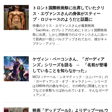
トロント国際映画祭に出席していたクリ
ス・エヴァンスさんの身体がスティー
ブ・ロジャースのようだと話題に
俳優のクリス・エヴァンスさんが最新映画
「Sacrifice」のプレミアのためにトロント国際映画
祭に出席。しかし同映画でのエヴァンスさんに比べ
て筋肉が一段とバルクアップされており、彼がキャ
プテン・アメリ …
ケヴィン・ベーコンさん、「ガーディア
ンズ」シリーズを語る ─ 「名前が登場
していることを知らなかった」
MCU（マーベル・シネマティック・ユニバース）の
「ガーディアンズ・オブ・ギャラクシー」シリーズ
は1980年代の曲を中心に、その時代に関連したセリ
フなどが多数ちりばめられています。 そんなガーデ
ィアンズ …
映画「デッドプール3」よりデップーvs.ウ