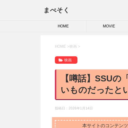
まべそく
HOME
MOVIE
HOME
>
映画
>
映画
【噂話】SSUの
いものだったと
投稿日：
2026年1月14日
本サイトのコンテンツ