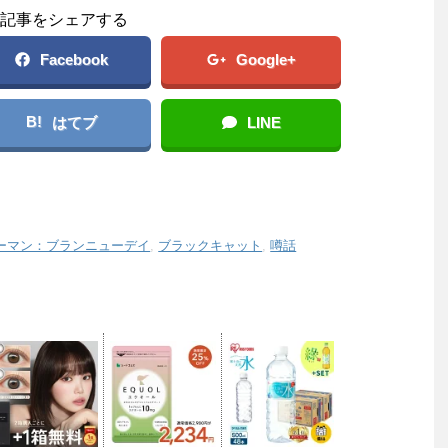
記事をシェアする
Facebook
Google+
B!
はてブ
LINE
ーマン：ブランニューデイ
,
ブラックキャット
,
噂話