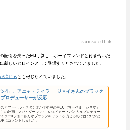
sponsored link
の記憶を失ったMJは新しいボーイフレンドと付き合いだ
に新しいヒロインとして登場するとされていました。
が演じる
とも報じられていました。
ン4」、アニャ・テイラー=ジョイさんのブラック
にプロデューサーが反応
ーズとマーベル・スタジオが開発中のMCU（マーベル・シネマテ
ス）の映画「スパイダーマン4」のエイミー・パスカルプロデュー
テイラー=ジョイさんがブラックキャットを演じるのではないかと
見中にコメントしました。