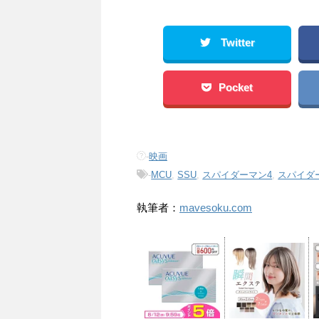
Twitter
Pocket
-
映画
-
MCU
,
SSU
,
スパイダーマン4
,
スパイダ
執筆者：
mavesoku.com