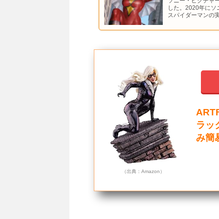
ソニー・ピクチャ
した。2020年に
スパイダーマンの
ART
ラック
み簡
（出典：Amazon）