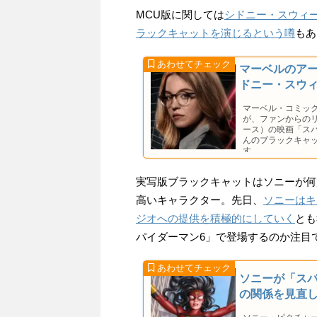
MCU版に関しては
シドニー・スウィ
ラックキャットを演じるという噂
もあ
マーベルのア
ドニー・スウ
マーベル・コミックス
が、ファンからの
ース）の映画「ス
んのブラックキャ
す。
実写版ブラックキャットはソニーが何
高いキャラクター。先日、
ソニーはキ
ジオへの提供を積極的にしていく
とも
パイダーマン6」で登場するのか注目
ソニーが「ス
の関係を見直