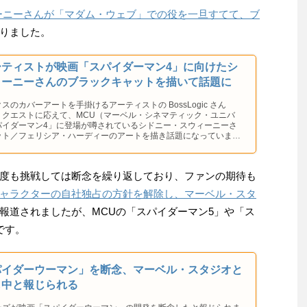
ーニーさんが「マダム・ウェブ」での役を一旦すてて、ブ
りました。
ーティストが映画「スパイダーマン4」に向けたシ
ィーニーさんのブラックキャットを描いて話題に
のカバーアートを手掛けるアーティストの BossLogic さん
リクエストに応えて、MCU（マーベル・シネマティック・ユニバ
パイダーマン4」に登場が噂されているシドニー・スウィーニーさ
ット／フェリシア・ハーディーのアートを描き話題になっていま
度も挑戦しては断念を繰り返しており、ファンの期待も
ャラクターの自社独占の方針を解除し、マーベル・スタ
報道されましたが、MCUの「スパイダーマン5」や「ス
です。
パイダーウーマン」を断念、マーベル・スタジオと
し中と報じられる