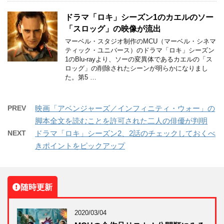
ドラマ「ロキ」シーズン1のカエルのソー
「スロッグ」の映像が流出
マーベル・スタジオ制作のMCU（マーベル・シネマ
ティック・ユニバース）のドラマ「ロキ」シーズン
1のBlu-rayより、ソーの変異体であるカエルの「ス
ロッグ」の削除されたシーンが明らかになりまし
た。第5 …
PREV
映画「アベンジャーズ／インフィニティ・ウォー」の
脚本全文を読むことを許可された二人の俳優が判明
NEXT
ドラマ「ロキ」シーズン2、2話のチェックしておくべ
きポイントをピックアップ
随時更新
2020/03/04