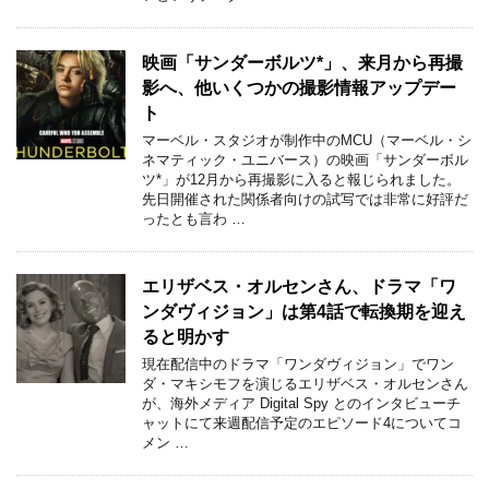
映画「サンダーボルツ*」、来月から再撮
影へ、他いくつかの撮影情報アップデー
ト
マーベル・スタジオが制作中のMCU（マーベル・シ
ネマティック・ユニバース）の映画「サンダーボル
ツ*」が12月から再撮影に入ると報じられました。
先日開催された関係者向けの試写では非常に好評だ
ったとも言わ …
エリザベス・オルセンさん、ドラマ「ワ
ンダヴィジョン」は第4話で転換期を迎え
ると明かす
現在配信中のドラマ「ワンダヴィジョン」でワン
ダ・マキシモフを演じるエリザベス・オルセンさん
が、海外メディア Digital Spy とのインタビューチ
ャットにて来週配信予定のエピソード4についてコ
メン …