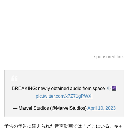
sponsored link
BREAKING: newly obtained audio from space
pic.twitter.com/x7Z71gPWXl
— Marvel Studios (@MarvelStudios)
April 10, 2023
予告の予告に添えられた音声動画では「どこにいる、キャ