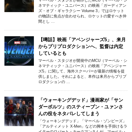
マーベル・スタジオが制作したMCU（マーベル・シ
ネマティック・ユニバース）の映画「ガーディアン
ズ・オブ・ギャラクシー Volume 3」ではロケット
の物語に焦点が合わせられ、ロケットの愛すべき仲
間とし …
【噂話】映画「アベンジャーズ5」、来月
からプリプロダクションへ、監督は内定
しているとも
マーベル・スタジオが開発中のMCU（マーベル・シ
ネマティック・ユニバース）の映画「アベンジャー
ズ5」に関して、海外スクーパーが最新の情報を提
供しました。それによると、本作は来月からプリプ
ロダクションの …
「ウォーキングデッド」漫画家が「サン
ダーボルツ」のスティーブン・ユァンさ
んの役をネタバレしてしまう
「ウォーキングデッド」「マーベル・ゾンビーズ」
「アルティメット X-Men」などの脚本を手掛けるラ
イターのロバート・カークマンさんが、マーベル・