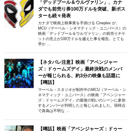
「デッドプール＆ウルヴァリン」、カナ
ダでも前売り券100万ドルを突破、新ポス
ターも続々発表
カナダで映画上映事業を手掛ける Cineplex が、
MCU（マーベル・シネマティック・ユニバース）の
映画「デッドプール＆ウルヴァリン」の前売りチケ
ットの売上が100万ドルを越えた事を報告。とても
早か …
【ネタバレ注意】映画「アベンジャー
ズ：ドゥームズデイ」最終決戦のメンバ
ーが報じられる、約3分の映像も話題に
【噂話】
マーベル・スタジオが制作中のMCU（マーベル・シ
ネマティック・ユニバース）の映画「アベンジャー
ズ：ドゥームズデイ」の最後の戦いのシーンに参加
するメンバーが判明したと報じられました。現時点
で真偽は不明な …
【噂話】映画「アベンジャーズ：ドゥー