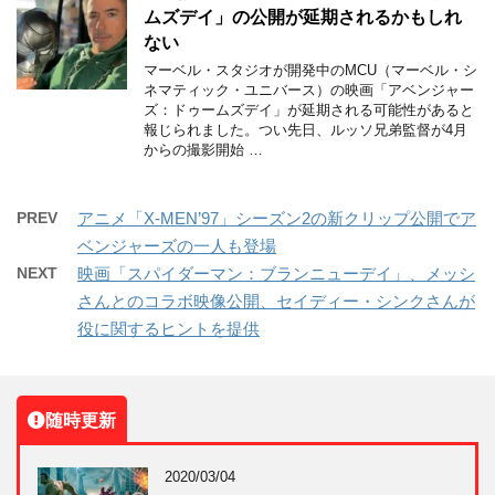
ムズデイ」の公開が延期されるかもしれ
ない
マーベル・スタジオが開発中のMCU（マーベル・シ
ネマティック・ユニバース）の映画「アベンジャー
ズ：ドゥームズデイ」が延期される可能性があると
報じられました。つい先日、ルッソ兄弟監督が4月
からの撮影開始 …
PREV
アニメ「X-MEN’97」シーズン2の新クリップ公開でア
ベンジャーズの一人も登場
NEXT
映画「スパイダーマン：ブランニューデイ」、メッシ
さんとのコラボ映像公開、セイディー・シンクさんが
役に関するヒントを提供
随時更新
2020/03/04