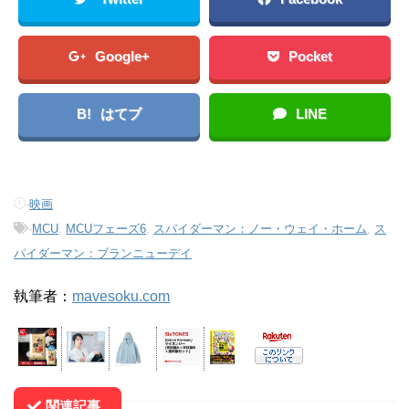
Google+
Pocket
B!
はてブ
LINE
-
映画
-
MCU
,
MCUフェーズ6
,
スパイダーマン：ノー・ウェイ・ホーム
,
ス
パイダーマン：ブランニューデイ
執筆者：
mavesoku.com
関連記事