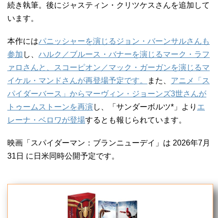
続き執筆。後にジャスティン・クリツケスさんを追加して
います。
本作には
パニッシャーを演じるジョン・バーンサルさんも
参加
し、
ハルク／ブルース・バナーを演じるマーク・ラフ
ァロさんと、スコーピオン／マック・ガーガンを演じるマ
イケル・マンドさんが再登場予定です。
また、
アニメ「ス
パイダーバース」からマーヴィン・ジョーンズ3世さんが
トゥームストーンを再演
し、「サンダーボルツ*」より
エ
レーナ・ベロワが登場
するとも報じられています。
映画「スパイダーマン：ブランニューデイ」は 2026年7月
31日 に日米同時公開予定です。