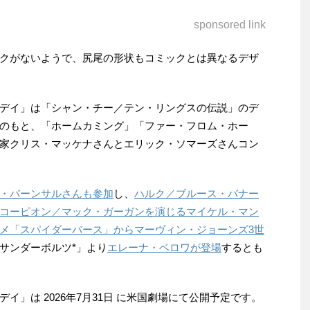
sponsored link
クがないようで、尻尾の形状もコミックとは異なるデザ
デイ」は「シャン・チー／テン・リングスの伝説」のデ
のもと、「ホームカミング」「ファー・フロム・ホー
家クリス・マッケナさんとエリック・ソマーズさんコン
・バーンサルさんも参加
し、
ハルク／ブルース・バナー
コーピオン／マック・ガーガンを演じるマイケル・マン
メ「スパイダーバース」からマーヴィン・ジョーンズ3世
サンダーボルツ*」より
エレーナ・ベロワが登場
するとも
イ」は 2026年7月31日 に米国劇場にて公開予定です。