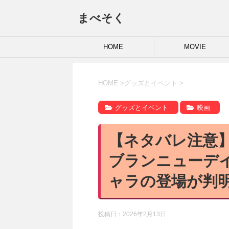
まべそく
HOME
MOVIE
HOME
>
グッズとイベント
>
グッズとイベント
映画
【ネタバレ注意
ブランニューデ
ャラの登場が判
投稿日：
2026年2月13日