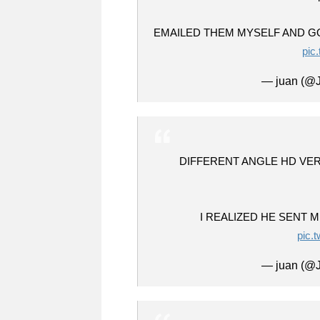
EMAILED THEM MYSELF AND G
pic
— juan (@J
DIFFERENT ANGLE HD VE
I REALIZED HE SENT 
pic.
— juan (@J