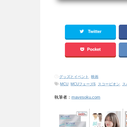
Twitter
Pocket
-
グッズとイベント
,
映画
-
MCU
,
MCUフェーズ6
,
スコーピオン
,
ス
執筆者：
mavesoku.com