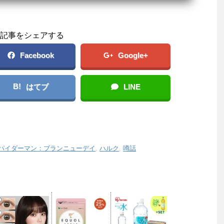
記事をシェアする
Facebook
Google+
B!
はてブ
LINE
パイダーマン：ブランニューデイ
,
ハルク
,
噂話