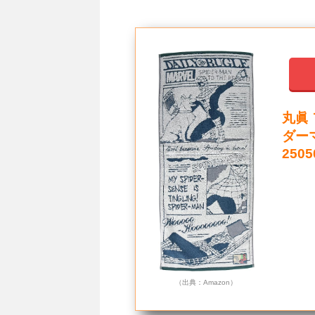
丸眞 
ダーマ
2505
（出典：Amazon）