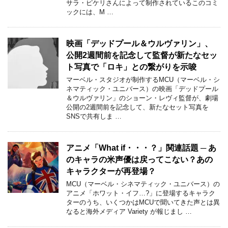
サラ・ピケリさんによって制作されているこのコミ
ックには、M …
映画「デッドプール＆ウルヴァリン」、
公開2週間前を記念して監督が新たなセッ
ト写真で「ロキ」との繋がりを示唆
マーベル・スタジオが制作するMCU（マーベル・シ
ネマティック・ユニバース）の映画「デッドプール
＆ウルヴァリン」のショーン・レヴィ監督が、劇場
公開の2週間前を記念して、新たなセット写真を
SNSで共有しま …
アニメ「What if・・・？」関連話題 ─ あ
のキャラの米声優は戻ってこない？あの
キャラクターが再登場？
MCU（マーベル・シネマティック・ユニバース）の
アニメ「ホワット・イフ…?」に登場するキャラク
ターのうち、いくつかはMCUで聞いてきた声とは異
なると海外メディア Variety が報じまし …