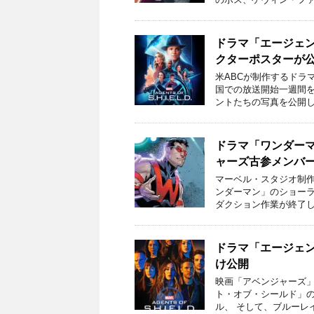
ドラマ「エージェ
クターポスターが
米ABCが制作するドラ
国での放送開始一週間を切
ントたちの写真を公開し
ドラマ「ワンダー
ャーズ古参メンバ
マーベル・スタジオ制作
ンダーマン」のショー
ダクション作業が終了し
ドラマ「エージェ
け公開
映画「アベンジャーズ」
ト・オブ・シールド」の
ル、 そして、ブルーレイ 