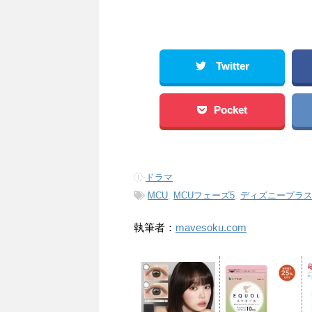
Twitter
Pocket
-
ドラマ
-
MCU
,
MCUフェーズ5
,
ディズニープラ
執筆者：
mavesoku.com