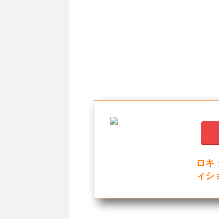
ロキ 
ィショ