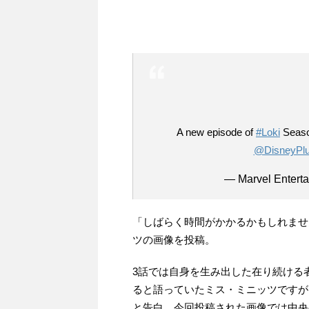
A new episode of
#Loki
Season
@DisneyPl
— Marvel Entert
「しばらく時間がかかるかもしれませ
ツの画像を投稿。
3話では自身を生み出した在り続ける
ると語っていたミス・ミニッツですが
と告白。今回投稿された画像では中央