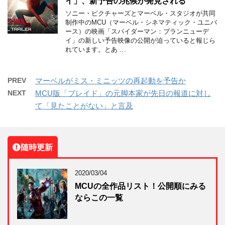
イ」、新予告の兆候が発見される
ソニー・ピクチャーズとマーベル・スタジオが共同
制作中のMCU（マーベル・シネマティック・ユニバ
ース）の映画「スパイダーマン：ブランニューデ
イ」の新しい予告映像の公開が迫っていると報じら
れています。とあ …
PREV
マーベルがミス・ミニッツの再起動を予告か
NEXT
MCU版「ブレイド」の元脚本家が先日の報道に対し
て「見たことがない」と言及
随時更新
2020/03/04
MCUの全作品リスト！公開順にみる
ならこの一覧