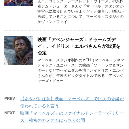
先日、コミック「シークレット・ウォーズ」の原作
者ジム・シューターさんが「マーベル・スタジオが
実写化に取り組んでいるようだ」と発言し、噂話が
再燃していることについて、マーベル・スタジオの
ケヴィン・ファイ …
映画「アベンジャーズ：ドゥームズデ
イ」、イドリス・エルバさんらが出演を
否定
マーベル・スタジオ制作のMCU（マーベル・シネマ
ティック・ユニバース）の映画「ソー：ラブ＆サン
ダー」などでヘイムダルを演じたイドリス・エルバ
さんらが、年末のビッグタイトルである「アベンジ
ャーズ：ドゥー …
PREV
【ネタバレ注意】映画「マーベルズ」ではあの音楽が
使われていると言う
NEXT
映画「マーベルズ」のファイナルトレーラーがリリー
ス、秘密のカメオもばっちり公開