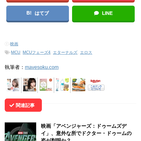
B!
はてブ
LINE
-
映画
-
MCU
,
MCUフェーズ4
,
エターナルズ
,
エロス
執筆者：
mavesoku.com
関連記事
映画「アベンジャーズ：ドゥームズデ
イ」、意外な所でドクター・ドゥームの
姿が判明か？