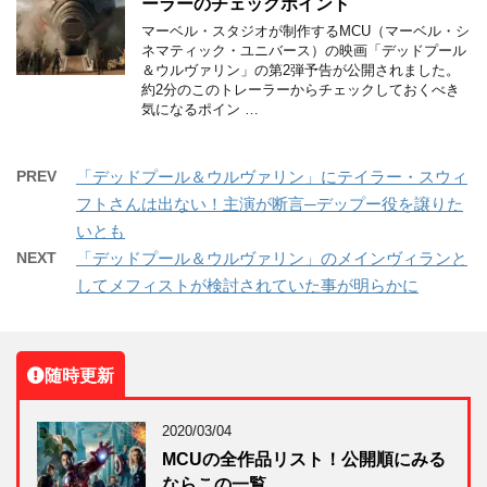
ーラーのチェックポイント
マーベル・スタジオが制作するMCU（マーベル・シ
ネマティック・ユニバース）の映画「デッドプール
＆ウルヴァリン」の第2弾予告が公開されました。
約2分のこのトレーラーからチェックしておくべき
気になるポイン …
PREV
「デッドプール＆ウルヴァリン」にテイラー・スウィ
フトさんは出ない！主演が断言─デップー役を譲りた
いとも
NEXT
「デッドプール＆ウルヴァリン」のメインヴィランと
してメフィストが検討されていた事が明らかに
随時更新
2020/03/04
MCUの全作品リスト！公開順にみる
ならこの一覧