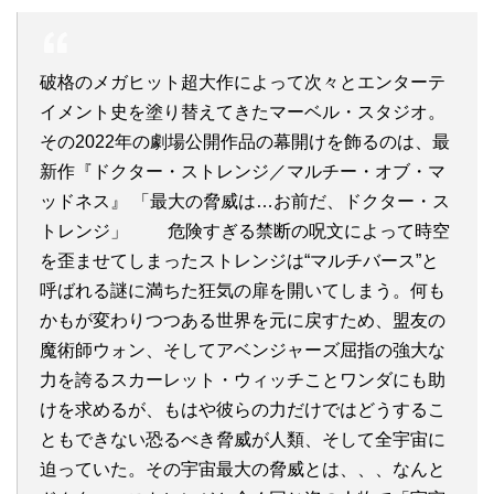
破格のメガヒット超大作によって次々とエンターテ
イメント史を塗り替えてきたマーベル・スタジオ。
その2022年の劇場公開作品の幕開けを飾るのは、最
新作『ドクター・ストレンジ／マルチー・オブ・マ
ッドネス』 「最大の脅威は…お前だ、ドクター・ス
トレンジ」 危険すぎる禁断の呪文によって時空
を歪ませてしまったストレンジは“マルチバース”と
呼ばれる謎に満ちた狂気の扉を開いてしまう。何も
かもが変わりつつある世界を元に戻すため、盟友の
魔術師ウォン、そしてアベンジャーズ屈指の強大な
力を誇るスカーレット・ウィッチことワンダにも助
けを求めるが、もはや彼らの力だけではどうするこ
ともできない恐るべき脅威が人類、そして全宇宙に
迫っていた。その宇宙最大の脅威とは、、、なんと