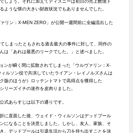
でしょう。それに加えてディズニーは初日の売上数億ド
るような懐の大きい財政状況でもありませんでした。
ァリン：X-MEN ZERO」が公開一週間前に全編流出した
されてしまったともされる過去最大の事件に対して、同作の
んは「あれは最悪のリークでした。」と述べました。
ジョンが瞬く間に拡散されてしまった「ウルヴァリン：X-
・ウィルソン役で共演していたライアン・レイノルズさんは
ク版のほうが）ロッテントマトで高得点を獲得した
シリーズイチの迷作を皮肉りました。
公式あらすじは以下の通りです。
折に直面した後、ウェイド・ウィルソンはデッドプール
ンになることを決意しました。しかし、友人、家族、そ
き、デッドプールは引退生活から刀を持ち出すことを決