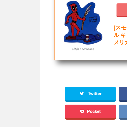
[ス
ル 
メリ
（出典：Amazon）
Twitter
Pocket