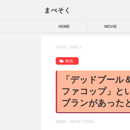
まべそく
HOME
MOVIE
HOME
>
映画
>
映画
「デッドプール
ファコップ」と
プランがあった
投稿日：
2024年7月26日