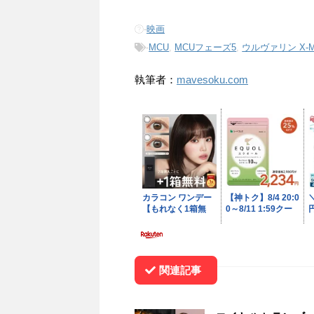
-
映画
-
MCU
,
MCUフェーズ5
,
ウルヴァリン X-M
執筆者：
mavesoku.com
関連記事