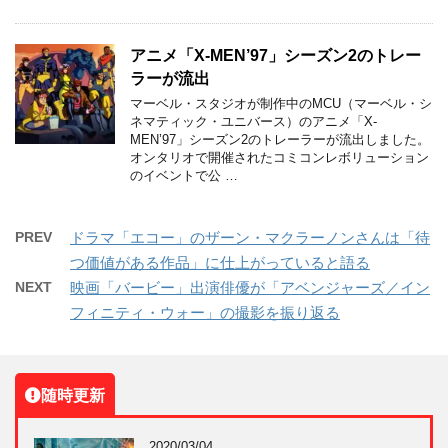
アニメ「X-MEN’97」シーズン2のトレー
ラーが流出
マーベル・スタジオが制作中のMCU（マーベル・シ
ネマティック・ユニバース）のアニメ「X-
MEN’97」シーズン2のトレーラーが流出しました。
オンタリオで開催されたコミコンレボリューション
のイベントで公 …
PREV
ドラマ「エコー」のザーン・マクラーノンさんは「待
つ価値がある作品」に仕上がっていると語る
NEXT
映画「バービー」出演俳優が「アベンジャーズ／イン
フィニティ・ウォー」の撮影を振り返る
随時更新
2020/03/04