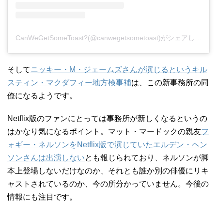
CanWeGetSomeToast?(@canwegetsometoast)がシェアした投稿
そして
ニッキー・M・ジェームズさんが演じるというキル
スティン・マクダフィー地方検事補
は、この新事務所の同
僚になるようです。
Netflix版のファンにとっては事務所が新しくなるというの
はかなり気になるポイント。マット・マードックの親友
フ
ォギー・ネルソンをNetflix版で演じていたエルデン・ヘン
ソンさんは出演しない
とも報じられており、ネルソンが脚
本上登場しないだけなのか、それとも誰か別の俳優にリキ
ャストされているのか、今の所分かっていません。今後の
情報にも注目です。