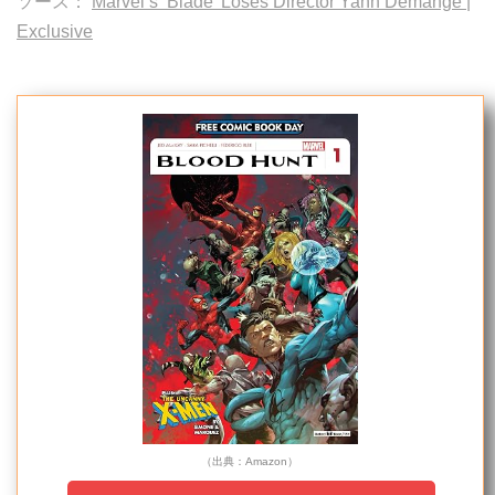
ソース：
Marvel’s ‘Blade’ Loses Director Yann Demange |
Exclusive
（出典：Amazon）