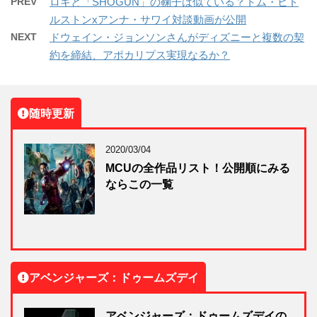
PREV
ロキと「SHOGUN」の鞠子は似ている？トム・ヒド
ルストンxアンナ・サワイ対談動画が公開
NEXT
ドウェイン・ジョンソンさんがディズニーと複数の契
約を締結、アポカリプス実現なるか？
随時更新
2020/03/04
MCUの全作品リスト！公開順にみる
ならこの一覧
アベンジャーズ：ドゥームズデイ
アベンジャーズ：ドゥームズデイの