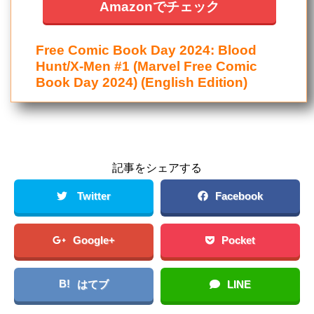
Amazonでチェック
Free Comic Book Day 2024: Blood
Hunt/X-Men #1 (Marvel Free Comic
Book Day 2024) (English Edition)
記事をシェアする
Twitter
Facebook
Google+
Pocket
B!
はてブ
LINE