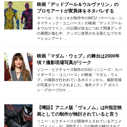
映画「デッドプール＆ウルヴァリン」の
プロモアートが変異体をネタバレする
マーベル・スタジオが制作中のMCU（マーベル・シ
ネマティック・ユニバース）の映画「デッドプール
＆ウルヴァリン」の公開が迫るにつれて関連グッズ
の展開が進む中、グッズに使用される新たなプロモ
ーションアート …
映画「マダム・ウェブ」の舞台は2000年
頃？撮影現場写真がリーク
ソニー・ピクチャーズ制作のSSU（ソニーズ・スパ
イダーマン・ユニバース）の映画「マダム・ウェ
ブ」の撮影が行われているボストンから、撮影現場
の写真がリークされました。海外メディア ボスト
ン・グローブのケ …
【噂話】アニメ版「ヴェノム」はR指定映
画としての制作が検討されていると言う
ソニー・ピクチャーズが開発中とされているアニメ
「ヴェノム」が、R指定としての制作が検討されて