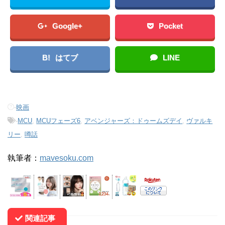
Google+
Pocket
B!
はてブ
LINE
-
映画
-
MCU
,
MCUフェーズ6
,
アベンジャーズ：ドゥームズデイ
,
ヴァルキ
リー
,
噂話
執筆者：
mavesoku.com
関連記事