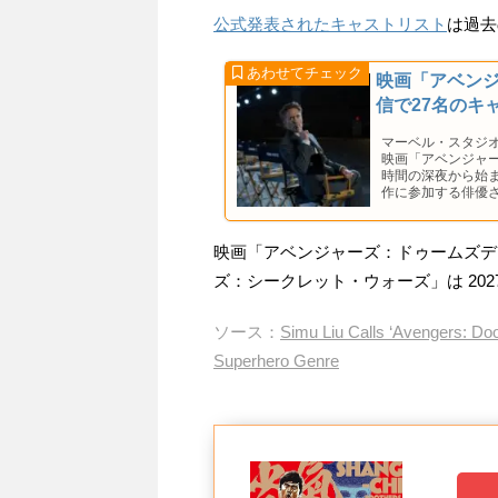
公式発表されたキャストリスト
は過去
映画「アベン
信で27名のキ
マーベル・スタジ
映画「アベンジャ
時間の深夜から始
作に参加する俳優
映画「アベンジャーズ：ドゥームズデイ」
ズ：シークレット・ウォーズ」は 2027
ソース：
Simu Liu Calls ‘Avengers: Doo
Superhero Genre