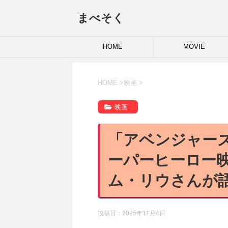
まべそく
HOME
MOVIE
HOME
>
映画
>
映画
「アベンジャー
ーパーヒーロー
ム・リウさんが
投稿日：
2025年11月4日