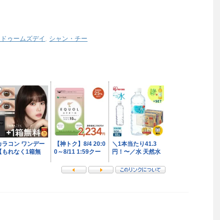
：ドゥームズデイ
,
シャン・チー