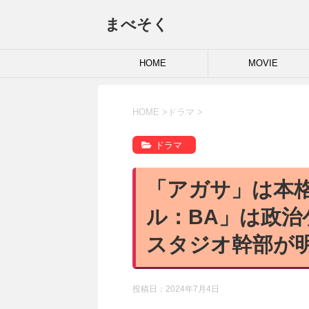
まべそく
HOME
MOVIE
HOME
>
ドラマ
>
ドラマ
「アガサ」は本
ル：BA」は政
スタジオ幹部が
投稿日：
2024年7月4日