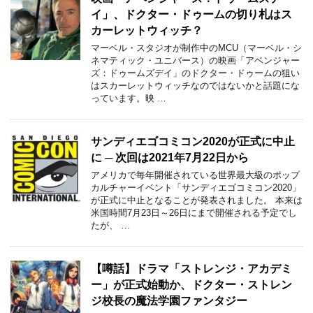
イ」、ドクター・ドゥームの切り札はス
カーレットウィッチ？
マーベル・スタジオが制作中のMCU（マーベル・シ
ネマティック・ユニバース）の映画「アベンジャー
ズ：ドゥームズデイ」のドクター・ドゥームの狙い
はスカーレットウィッチなのではないかと話題にな
っています。映 …
サンディエゴコミコン2020が正式に中止
に ─ 次回は2021年7月22日から
アメリカで毎年開催されている世界最大級のポップ
カルチャーイベント「サンディエゴコミコン2020」
が正式に中止となることが発表されました。 本来は
米国時間7月23日～26日にまで開催される予定でし
たが、 …
【噂話】ドラマ「ストレンジ・アカデミ
ー」が正式始動か、ドクター・ストレン
ジ校長の魔法学園ファンタジー