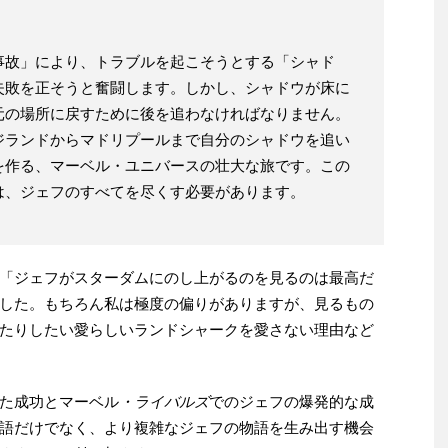
故」に​​より、トラブルを起こそうとする「シャド
失敗を正そうと奮闘します。しかし、シャドウが床に
元の場所に戻すために後を追わなければなりません。
ジランドからマドリプールまで自分のシャドウを追い
を作る、マーベル・ユニバースの壮大な旅です。この
は、ジェフのすべてを尽くす必要があります。
「ジェフがスターダムにのし上がるのを見るのは最高だ
した。もちろん私は極度の偏りがありますが、見るもの
たりしたい愛らしいランドシャークを愛さない理由など
た成功とマーベル
・ライバルズ
でのジェフの爆発的な成
語だけでなく、より複雑なジェフの物語を生み出す機会