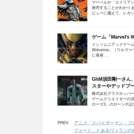
マーベルが「エイリアン
発売することがわかりま
ビューに備えて、レガシ
ゲーム「Marvel’s 
インソムニアックゲームズが 
Wolverine」（ウル
に発表 …
GhM須田剛一さん
スターやデッドプ
株式会社グラスホッパー
ゲームクリエイターの
ローズ3」のローンチ記
PREV
アニメ「スパイダーマン：フ
フォーと、とあるヴィランの