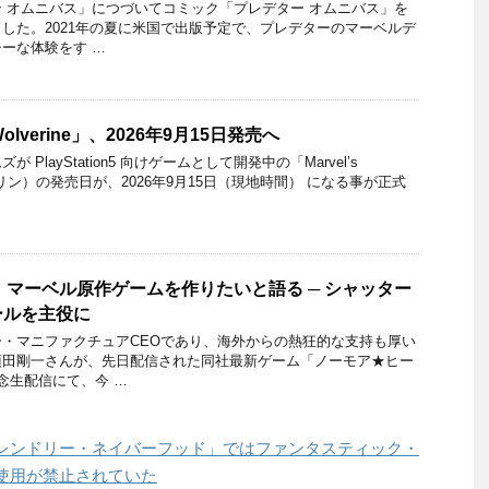
 オムニバス」につづいてコミック「プレデター オムニバス」を
した。2021年の夏に米国で出版予定で、プレデターのマーベルデ
ーな体験をす …
Wolverine」、2026年9月15日発売へ
PlayStation5 向けゲームとして開発中の「Marvel’s
ヴァリン）の発売日が、2026年9月15日（現地時間） になる事が正式
、マーベル原作ゲームを作りたいと語る ─ シャッター
ールを主役に
・マニファクチュアCEOであり、海外からの熱狂的な支持も厚い
須田剛一さんが、先日配信された同社最新ゲーム「ノーモア★ヒー
念生配信にて、今 …
レンドリー・ネイバーフッド」ではファンタスティック・
使用が禁止されていた