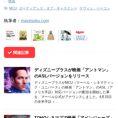
-
映画
-
MCU
,
ガーディアンズ・オブ・ギャラクシー
,
ケヴィン・ベーコン
執筆者：
mavesoku.com
関連記事
ディズニープラスが映画「アントマン」
のASLバージョンをリリース
ディズニープラスがMCU（マーベル・シネマティッ
ク・ユニバース）の映画「アントマン」のASL（ア
メリカ手話）対応バージョンの配信を開始した事
を、マーベル公式がアナウンスしました。4月15日
の全米手話（ …
TOHOシネマズで映画「アベンジャーズ」