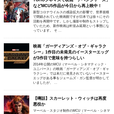
などMCU5作品が今日から再上映中！
新型コロナウイルスの感染拡大の影響で、世界規模
で閉鎖されていた映画館ですが日本では徐々にその
活動を再開中です。しかし撮影や制作もストップし
ていたため、新作映画は軒並み延期という事態にな
っています。 そ …
映画「ガーディアンズ・オブ・ギャラク
シー」1作目の未発見のイースターエッグ
が3作目で意味を持つらしい
2014年公開のMCU（マーベル・シネマティック・
ユニバース）の映画「ガーディアンズ・オブ・ギャ
ラクシー」では未だに発見されていないイースター
エッグがある事をジェームズ・ガン監督が明かして
いましたが、 …
【噂話】スカーレット・ウィッチは再度
悪役か
マーベル・スタジオ制作のMCU（マーベル・シネマ