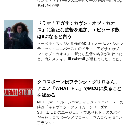
ワンダ・マキシモフの息子ビリーの俳優が変更にな
る可能性が急上 …
ドラマ「アガサ：カヴン・オブ・カオ
ス」に新たな監督を追加、エピソード数
は9になると言う
マーベル・スタジオ制作のMCU（マーベル・シネマ
ティック・ユニバース）のドラマ「アガサ：カヴ
ン・オブ・カオス」に新たな監督の名前が加わった
と、海外メディア Illuminerdi が報じました。また、
…
クロスボーン役フランク・グリロさん、
アニメ「WHAT IF…」でMCUに戻ること
を認める
MCU（マーベル・シネマティック・ユニバース）の
映画「キャプテン・アメリカ」シリーズで
S.H.I.E.L.D.のエージェントでありヒドラのスパイ
だったクロスボーン／ブロック・ラムロウを演じた
フランク・ …