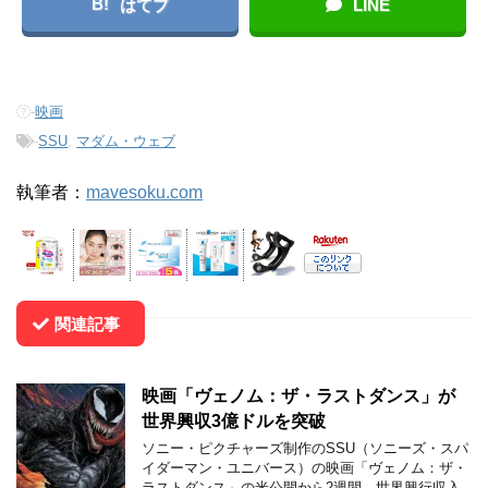
B!
はてブ
LINE
-
映画
-
SSU
,
マダム・ウェブ
執筆者：
mavesoku.com
関連記事
映画「ヴェノム：ザ・ラストダンス」が
世界興収3億ドルを突破
ソニー・ピクチャーズ制作のSSU（ソニーズ・スパ
イダーマン・ユニバース）の映画「ヴェノム：ザ・
ラストダンス」の米公開から2週間、世界興行収入