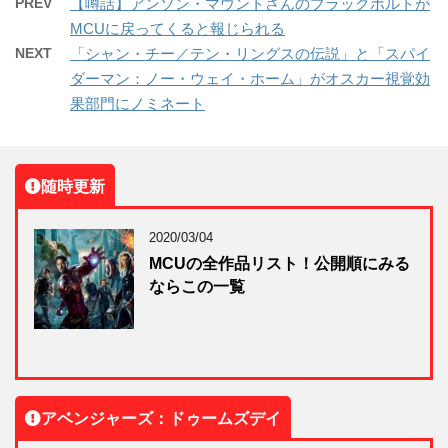
PREV
【噂話】アンソン・マウントさんのブラックボルトが
MCUに戻ってくると報じられる
NEXT
「シャン・チー／テン・リングスの伝説」と「スパイ
ダーマン：ノー・ウェイ・ホーム」がオスカー視覚効
果部門にノミネート
随時更新
2020/03/04
MCUの全作品リスト！公開順にみる
ならこの一覧
アベンジャーズ：ドゥームズデイ