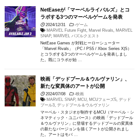
NetEaseが「マーベルライバルズ」とコ
ラボする3つのマーベルゲームを発表
2024/12/31
-
ゲーム
MARVEL Future Fight
,
Marvel Rivals
,
MARVEL
SNAP
,
MARVEL パズルクエスト
NetEase Games が対戦ヒーローシューター
「Marvel Rivals」（PC / PS5 / Xbox Series X|S）
とコラボする3つのマーベルゲームを発表しまし
た。既にコラボが始 …
映画「デッドプール＆ウルヴァリン」、
新たな変異体のアートが公開
2024/07/08
-
映画
MARVEL SNAP
,
MCU
,
MCUフェーズ5
,
デッド
プール3
,
デッドプール＆ウルヴァリン
マーベル・スタジオが制作するMCU（マーベル・シ
ネマティック・ユニバース）の映画「デッドプール
＆ウルヴァリン」に登場するデッドプールの変異体
の新たなバージョンを描くアートが公開されまし
た。アートはモバ …