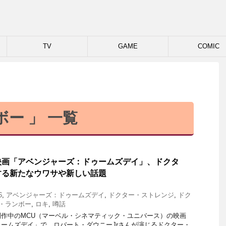
TV
GAME
COMIC
ー 」 一覧
映画「アベンジャーズ：ドゥームズデイ」、ドクタ
する新たなウワサや新しい話題
6
,
アベンジャーズ：ドゥームズデイ
,
ドクター・ストレンジ
,
ドク
・ランボー
,
ロキ
,
噂話
作中のMCU（マーベル・シネマティック・ユニバース）の映画
ームズデイ」で、ロバート・ダウニーJrさんが演じるドクター・