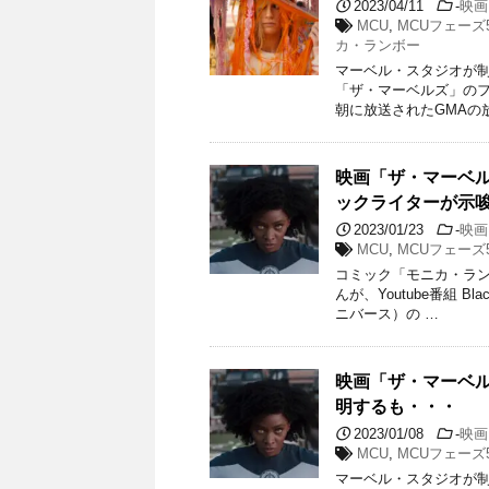
2023/04/11
-
映画
MCU
,
MCUフェーズ
カ・ランボー
マーベル・スタジオが制
「ザ・マーベルズ」のフ
朝に放送されたGMAの
映画「ザ・マーベ
ックライターが示
2023/01/23
-
映画
MCU
,
MCUフェーズ
コミック「モニカ・ラ
んが、Youtube番組 B
ニバース）の …
映画「ザ・マーベ
明するも・・・
2023/01/08
-
映画
MCU
,
MCUフェーズ
マーベル・スタジオが制