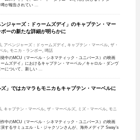
噂が報告されてい …
ベンジャーズ：ドゥームズデイ」のキャプテン・マー
ンボーの新たな詳細が明らかに
6
,
アベンジャーズ：ドゥームズデイ
,
キャプテン・マーベル
,
ザ・
ベル
,
モニカ・ランボー
,
噂話
発中のMCU（マーベル・シネマティック・ユニバース）の映画
ゥームズデイ」におけるキャプテン・マーベル／キャロル・ダンヴ
ーについて、新しい …
ルズ」ではカマラもモニカもキャプテン・マーベルに
5
,
キャプテン・マーベル
,
ザ・マーベルズ
,
ミズ・マーベル
,
モニ
作中のMCU（マーベル・シネマティック・ユニバース）の映画
演するサミュエル・L・ジャクソンさんが、海外メディア Sway’s