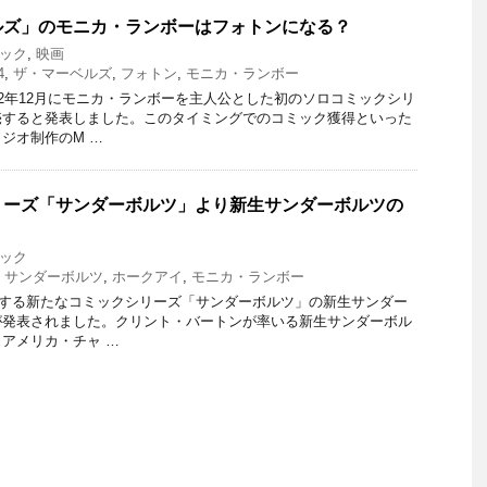
ルズ」のモニカ・ランボーはフォトンになる？
ック
,
映画
4
,
ザ・マーベルズ
,
フォトン
,
モニカ・ランボー
22年12月にモニカ・ランボーを主人公とした初のソロコミックシリ
売すると発表しました。このタイミングでのコミック獲得といった
ジオ制作のM …
リーズ「サンダーボルツ」より新生サンダーボルツの
ック
,
サンダーボルツ
,
ホークアイ
,
モニカ・ランボー
ートする新たなコミックシリーズ「サンダーボルツ」の新生サンダー
が発表されました。クリント・バートンが率いる新生サンダーボル
アメリカ・チャ …