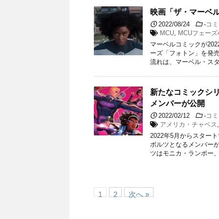
映画「ザ・マーベ
2022/08/24
-
コミ
MCU
,
MCUフェーズ
マーベルコミックが20
ーズ「フォトン」を発
流れは、マーベル・スタ
新たなコミックシ
メンバーが公開
2022/02/12
-
コミ
アメリカ・チャベス
2022年5月からスタ
ボルツとなるメンバー
ツはモニカ・ランボー、
1
2
次へ »