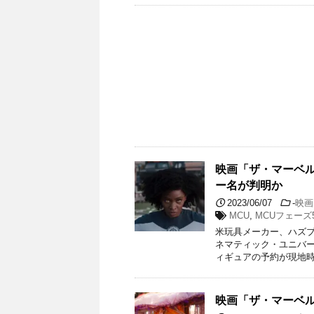
映画「ザ・マーベ
ー名が判明か
2023/06/07
-
映画
MCU
,
MCUフェーズ
米玩具メーカー、ハズブ
ネマティック・ユニバ
ィギュアの予約が現地時
映画「ザ・マーベ