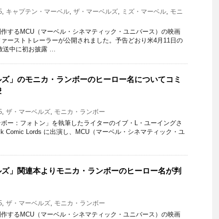
5
,
キャプテン・マーベル
,
ザ・マーベルズ
,
ミズ・マーベル
,
モニ
作するMCU（マーベル・シネマティック・ユニバース）の映画
ァーストトレーラーが公開されました。予告どおり米4月11日の
放送中に初お披露 …
ルズ」のモニカ・ランボーのヒーロー名についてコミ
唆
5
,
ザ・マーベルズ
,
モニカ・ランボー
ンボー：フォトン」を執筆したライターのイブ・L・ユーイングさ
lack Comic Lords に出演し、MCU（マーベル・シネマティック・ユ
ルズ」関連本よりモニカ・ランボーのヒーロー名が判
5
,
ザ・マーベルズ
,
モニカ・ランボー
作するMCU（マーベル・シネマティック・ユニバース）の映画