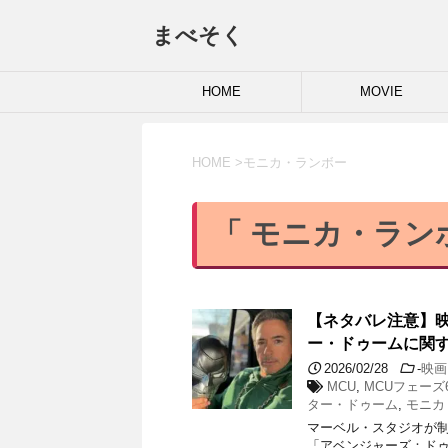
まべそく
HOME
MOVIE
HOME
>
モニカ・ランボー
「 モニカ・ランボ
【ネタバレ注意】
ー・ドゥームに関
2026/02/28
-
映画
MCU
,
MCUフェーズ
ター・ドゥーム
,
モニカ
マーベル・スタジオが制
「アベンジャーズ：ドゥ