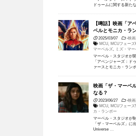
ドゥームに関する新たな
【噂話】映画「ア
ベルとモニカ・ラ
2025/03/07
-
映画
MCU
,
MCUフェーズ
マーベルズ
,
ミズ・マー
マーベル・スタジオが開
「アベンジャーズ：ド
ァースとモニカ・ランボ
映画「ザ・マーベ
なる？
2023/06/27
-
映画
MCU
,
MCUフェーズ
カ・ランボー
マーベル・スタジオが制
「ザ・マーベルズ」に出
Universe …