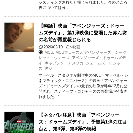
ャスティングされたと報じられました。今のところ
役については分 …
【噂話】映画「アベンジャーズ：ドゥー
ムズデイ」、第1弾映像に登場した赤ん坊
の名前が再度報じられる
2026/02/10
-
映画
MCU
,
MCUフェーズ6
,
アベンジャーズ：シーク
レット・ウォーズ
,
アベンジャーズ：ドゥームズデ
イ
,
キャプテン・アメリカ
,
ジェームズ・ロジャー
ス
,
噂話
マーベル・スタジオが制作中のMCU（マーベル・シ
ネマティック・ユニバース）の映画「アベンジャー
ズ：ドゥームズデイ」の最初の映像が昨年12月に公
開され、スティーブ・ロジャースの再登場が発表さ
れました。1 …
【ネタバレ注意】映画「アベンジャー
ズ：ドゥームズデイ」、予告第1弾の注目
点と、第3弾、第4弾の続報