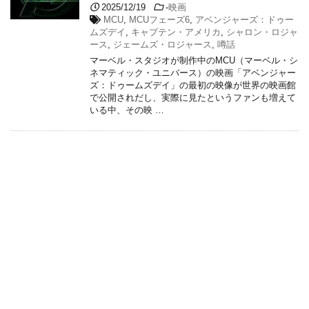
2025/12/19
-
映画
MCU
,
MCUフェーズ6
,
アベンジャーズ：ドゥー
ムズデイ
,
キャプテン・アメリカ
,
シャロン・ロジャ
ース
,
ジェームズ・ロジャース
,
噂話
マーベル・スタジオが制作中のMCU（マーベル・シ
ネマティック・ユニバース）の映画「アベンジャー
ズ：ドゥームズデイ」の最初の映像が世界の映画館
で公開されだし、実際に見たというファンも増えて
いる中、その映 …