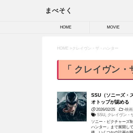
まべそく
HOME
MOVIE
HOME
>
クレイヴン・ザ・ハンター
「 クレイヴン・
SSU（ソニーズ・
オトップが認める
2026/02/25
-
映画
SSU
,
クレイヴン・
ソニー・ピクチャーズ制
ハンター」まで展開して
後、いくつかの計画が報