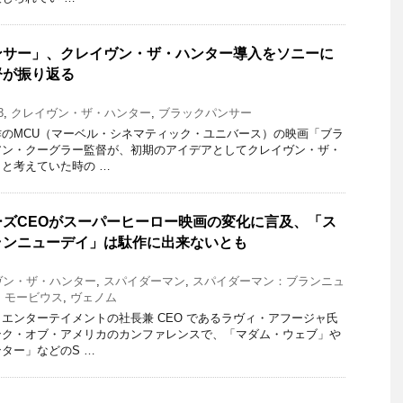
ンサー」、クレイヴン・ザ・ハンター導入をソニーに
督が振り返る
3
,
クレイヴン・ザ・ハンター
,
ブラックパンサー
のMCU（マーベル・シネマティック・ユニバース）の映画「ブラ
アン・クーグラー監督が、初期のアイデアとしてクレイヴン・ザ・
と考えていた時の …
ズCEOがスーパーヒーロー映画の変化に言及、「ス
ランニューデイ」は駄作に出来ないとも
ヴン・ザ・ハンター
,
スパイダーマン
,
スパイダーマン：ブランニュ
,
モービウス
,
ヴェノム
エンターテイメントの社長兼 CEO であるラヴィ・アフージャ氏
ンク・オブ・アメリカのカンファレンスで、「マダム・ウェブ」や
ター」などのS …