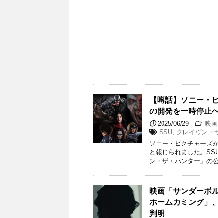
【噂話】ソニー・
の開発を一時停止
2025/06/29
-
映画
SSU
,
クレイヴン・
ソニー・ピクチャーズ
と報じられました。SS
ン・ザ・ハンター」の公
映画「サンダーボ
ホームカミング」
判明