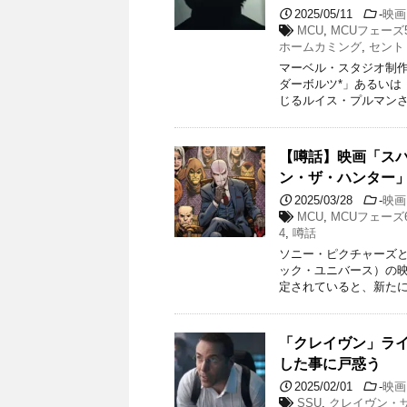
2025/05/11
-
映画
MCU
,
MCUフェーズ
ホームカミング
,
セント
マーベル・スタジオ制作
ダーボルツ*」あるいは
じるルイス・プルマンさ
【噂話】映画「ス
ン・ザ・ハンター
2025/03/28
-
映画
MCU
,
MCUフェーズ
4
,
噂話
ソニー・ピクチャーズと
ック・ユニバース）の
定されていると、新たに
「クレイヴン」ライ
した事に戸惑う
2025/02/01
-
映画
SSU
,
クレイヴン・