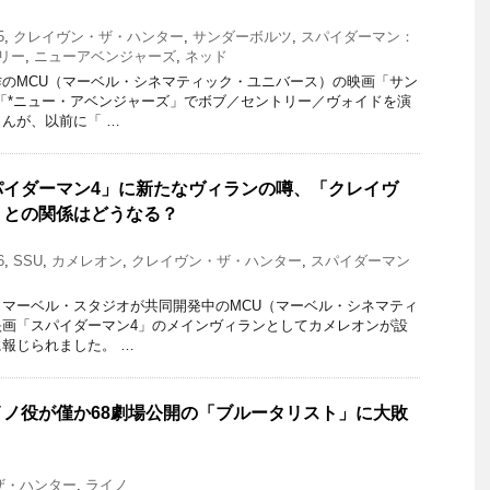
5
,
クレイヴン・ザ・ハンター
,
サンダーボルツ
,
スパイダーマン：
リー
,
ニューアベンジャーズ
,
ネッド
のMCU（マーベル・シネマティック・ユニバース）の映画「サン
「*ニュー・アベンジャーズ」でボブ／セントリー／ヴォイドを演
んが、以前に「 …
パイダーマン4」に新たなヴィランの噂、「クレイヴ
」との関係はどうなる？
6
,
SSU
,
カメレオン
,
クレイヴン・ザ・ハンター
,
スパイダーマン
マーベル・スタジオが共同開発中のMCU（マーベル・シネマティ
映画「スパイダーマン4」のメインヴィランとしてカメレオンが設
報じられました。 …
ノ役が僅か68劇場公開の「ブルータリスト」に大敗
ザ・ハンター
,
ライノ