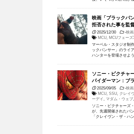
映画「ブラックパ
拒否された事を監
2025/12/30
-
映画
MCU
,
MCUフェーズ
マーベル・スタジオ制作
ックパンサー」のライ
ハンターを登場させよう
ソニー・ピクチャー
パイダーマン：ブ
2025/09/05
-
映画
MCU
,
SSU
,
クレイ
ーデイ
,
マダム・ウェブ
ソニー・ピクチャーズ・
が、先週開催されたバ
「クレイヴン・ザ・ハン