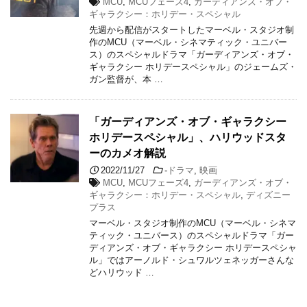
MCU
,
MCUフェーズ4
,
ガーディアンズ・オブ・
ギャラクシー：ホリデー・スペシャル
先週から配信がスタートしたマーベル・スタジオ制
作のMCU（マーベル・シネマティック・ユニバー
ス）のスペシャルドラマ「ガーディアンズ・オブ・
ギャラクシー ホリデースペシャル」のジェームズ・
ガン監督が、本 …
「ガーディアンズ・オブ・ギャラクシー
ホリデースペシャル」、ハリウッドスタ
ーのカメオ解説
2022/11/27
-
ドラマ
,
映画
MCU
,
MCUフェーズ4
,
ガーディアンズ・オブ・
ギャラクシー：ホリデー・スペシャル
,
ディズニー
プラス
マーベル・スタジオ制作のMCU（マーベル・シネマ
ティック・ユニバース）のスペシャルドラマ「ガー
ディアンズ・オブ・ギャラクシー ホリデースペシャ
ル」ではアーノルド・シュワルツェネッガーさんな
どハリウッド …