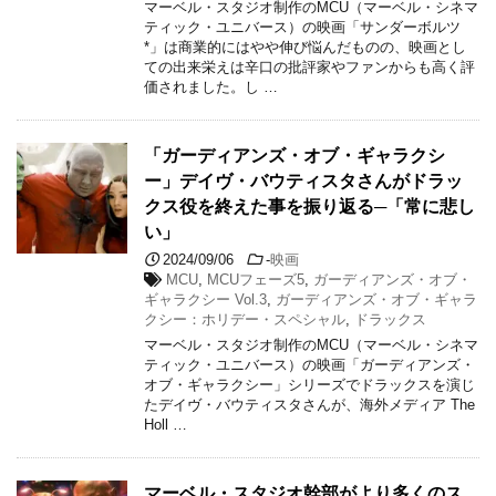
マーベル・スタジオ制作のMCU（マーベル・シネマ
ティック・ユニバース）の映画「サンダーボルツ
*」は商業的にはやや伸び悩んだものの、映画とし
ての出来栄えは辛口の批評家やファンからも高く評
価されました。し …
「ガーディアンズ・オブ・ギャラクシ
ー」デイヴ・バウティスタさんがドラッ
クス役を終えた事を振り返る─「常に悲し
い」
2024/09/06
-
映画
MCU
,
MCUフェーズ5
,
ガーディアンズ・オブ・
ギャラクシー Vol.3
,
ガーディアンズ・オブ・ギャラ
クシー：ホリデー・スペシャル
,
ドラックス
マーベル・スタジオ制作のMCU（マーベル・シネマ
ティック・ユニバース）の映画「ガーディアンズ・
オブ・ギャラクシー」シリーズでドラックスを演じ
たデイヴ・バウティスタさんが、海外メディア The
Holl …
マーベル・スタジオ幹部がより多くのス