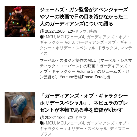
ジェームズ・ガン監督がアベンジャーズ
やソーの映画で日の目を浴びなかった二
人のガーディアンズについて語る
2022/12/05
-
ドラマ
,
映画
MCU
,
MCUフェーズ4
,
ガーディアンズ・オブ・
ギャラクシー Vol.3
,
ガーディアンズ・オブ・ギャラ
クシー：ホリデー・スペシャル
,
ドラックス
,
マンテ
ィス
マーベル・スタジオ制作のMCU（マーベル・シネマ
ティック・ユニバース）の映画「ガーディアンズ・
オブ・ギャラクシー Volume 3」のジェームズ・ガ
ン監督が、Youtube番組Phase Zeroに出 …
「ガーディアンズ・オブ・ギャラクシー
ホリデースペシャル」、ネビュラのプレ
ゼントが本物である事を監督が明かす
2022/11/28
-
ドラマ
MCU
,
MCUフェーズ4
,
ガーディアンズ・オブ・
ギャラクシー：ホリデー・スペシャル
,
ディズニー
プラス