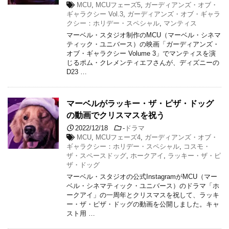
MCU
,
MCUフェーズ5
,
ガーディアンズ・オブ・
ギャラクシー Vol.3
,
ガーディアンズ・オブ・ギャラ
クシー：ホリデー・スペシャル
,
マンティス
マーベル・スタジオ制作のMCU（マーベル・シネマ
ティック・ユニバース）の映画「ガーディアンズ・
オブ・ギャラクシー Volume 3」でマンティスを演
じるポム・クレメンティエフさんが、ディズニーの
D23 …
マーベルがラッキー・ザ・ピザ・ドッグ
の動画でクリスマスを祝う
2022/12/18
-
ドラマ
MCU
,
MCUフェーズ4
,
ガーディアンズ・オブ・
ギャラクシー：ホリデー・スペシャル
,
コスモ・
ザ・スペースドッグ
,
ホークアイ
,
ラッキー・ザ・ピ
ザ・ドッグ
マーベル・スタジオの公式InstagramがMCU（マー
ベル・シネマティック・ユニバース）のドラマ「ホ
ークアイ」の一周年とクリスマスを祝して、ラッキ
ー・ザ・ピザ・ドッグの動画を公開しました。キャ
スト用 …