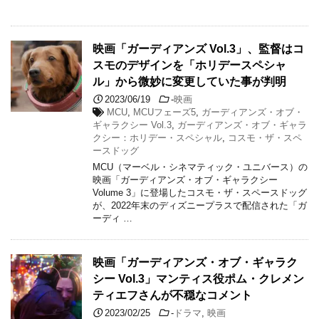
映画「ガーディアンズ Vol.3」、監督はコ
スモのデザインを「ホリデースペシャ
ル」から微妙に変更していた事が判明
2023/06/19
-
映画
MCU
,
MCUフェーズ5
,
ガーディアンズ・オブ・
ギャラクシー Vol.3
,
ガーディアンズ・オブ・ギャラ
クシー：ホリデー・スペシャル
,
コスモ・ザ・スペ
ースドッグ
MCU（マーベル・シネマティック・ユニバース）の
映画「ガーディアンズ・オブ・ギャラクシー
Volume 3」に登場したコスモ・ザ・スペースドッグ
が、2022年末のディズニープラスで配信された「ガ
ーディ …
映画「ガーディアンズ・オブ・ギャラク
シー Vol.3」マンティス役ポム・クレメン
ティエフさんが不穏なコメント
2023/02/25
-
ドラマ
,
映画