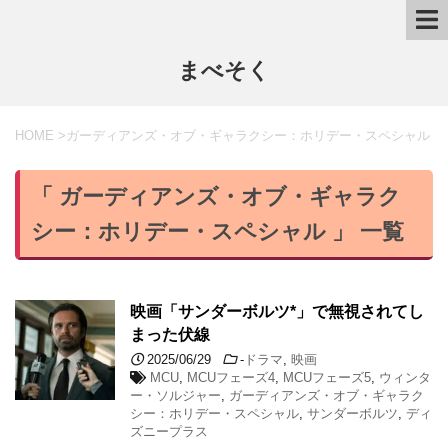
まべそく
HOME
>
ガーディアンズ・オブ・ギャラクシー：ホリデー・スペシャル
「 ガーディアンズ・オブ・ギャラク
シー：ホリデー・スペシャル 」 一覧
映画「サンダーボルツ*」で無視されてし
まった伏線
2025/06/29
-
ドラマ
,
映画
MCU
,
MCUフェーズ4
,
MCUフェーズ5
,
ウィンタ
ー・ソルジャー
,
ガーディアンズ・オブ・ギャラク
シー：ホリデー・スペシャル
,
サンダーボルツ
,
ディ
ズニープラス