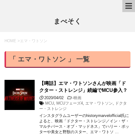
まべそく
HOME
>
エマ・ワトソン
「 エマ・ワトソン 」 一覧
【噂話】エマ・ワトソンさんが映画「ド
クター・ストレンジ」続編でMCU参入？
2020/04/02
-
映画
MCU
,
MCUフェーズ4
,
エマ・ワトソン
,
ドクタ
ー・ストレンジ
インスタグラムユーザーのhistorymarvelofficial氏に
よると、映画「ドクター・ストレンジ／イン・ザ・
マルチバース・オブ・マッドネス」でハリー・ポッ
ターや美女と野獣のスター、エマ・ワトソ …