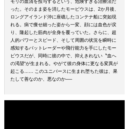
モリの血清を投与するという、危険すぎる治療法だ
った。そのまま姿を消したモービウスは、2か月後、
ロングアイランド沖に座礁したコンテナ船に突如現
れる。病で痩せ細った姿から一変、顔には血色が戻
り、隆起した筋肉が全身を覆っていた。さらに、超
人的パワーとスピード、そして周囲の状況を瞬時に
感知するバットレーダーや飛行能力を手にしたモー
ビウスだが、同時に彼の中で、抑えきれない〝血へ
の渇望“が生まれる。やがて彼の身体に更なる変異が
起こる…… このユニバースに生まれ堕ちた彼は、果
たして善なのか、悪なのか──