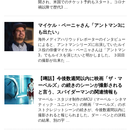
開され、米国でのチケット予約もスタート。コロナ
禍以降で歴代3 …
マイケル・ペーニャさん「アントマン3に
も出たい」
海外メディアハリウッドレポーターのインタビュー
によると、アントマンシリーズに出演していたルイ
ス役の俳優マイケル・ペーニャさんは「アントマン
3」でもルイスを演じたいと明かしました。 ３回目
の撮影が出来た …
【噂話】今後数週間以内に映画「ザ・マ
ーベルズ」の続きのシーンが撮影される
と言う、スパイダーマンの関連情報も
マーベル・スタジオ制作のMCU（マーベル・シネマ
ティック・ユニバース）の映画「マーベルズ」のポ
ストクレジットシーンの続きが、今後数週間以内に
撮影されると報じられました。ダー・ベンとの決戦
の結果、別の宇 …