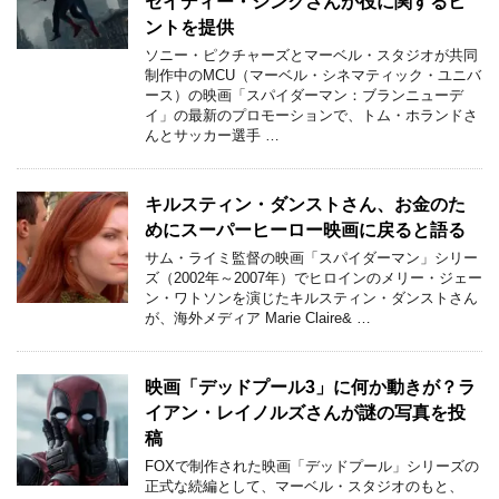
セイディー・シンクさんが役に関するヒ
ントを提供
ソニー・ピクチャーズとマーベル・スタジオが共同
制作中のMCU（マーベル・シネマティック・ユニバ
ース）の映画「スパイダーマン：ブランニューデ
イ」の最新のプロモーションで、トム・ホランドさ
んとサッカー選手 …
キルスティン・ダンストさん、お金のた
めにスーパーヒーロー映画に戻ると語る
サム・ライミ監督の映画「スパイダーマン」シリー
ズ（2002年～2007年）でヒロインのメリー・ジェー
ン・ワトソンを演じたキルスティン・ダンストさん
が、海外メディア Marie Claire& …
映画「デッドプール3」に何か動きが？ラ
イアン・レイノルズさんが謎の写真を投
稿
FOXで制作された映画「デッドプール」シリーズの
正式な続編として、マーベル・スタジオのもと、