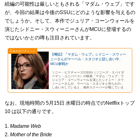
続編の可能性は厳しいともされる「マダム・ウェブ」です
が、今回の結果は今後のSSUにどのような影響を与えるの
でしょうか。そして、本作でジュリア・コーンウォールを
演じたシドニー・スウィーニーさんがMCUに登場するの
ではないかとの噂も注目されています。
【噂話】「マダム・ウェブ」シドニー・スウィー
ニーさんがマーベル・スタジオと話し合い中、
MCU参戦か
ソニー・ピクチャーズのSSU（ソニーズ・スパイダ
ーマン・ユニバース）の映画「マダム・ウェブ」で
ジュリア・コーンウォールを演じたシドニー・スウ
ィーニーさんが、マーベル・スタジオと何らかの話
し合いをしていると、海外スクーパーが報じていま
す。
なお、現地時間の 5月15日 水曜日の時点でのNetflixトップ
10 は以下の通りです。
1.
Madame Web
2.
Mother of the Bride