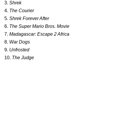
3.
Shrek
4.
The Courier
5.
Shrek Forever After
6.
The Super Mario Bros. Movie
7.
Madagascar: Escape 2 Africa
8.
War Dogs
9.
Unfrosted
10.
The Judge