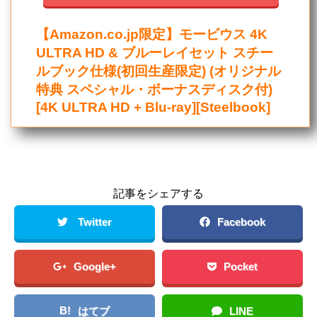
【Amazon.co.jp限定】モービウス 4K
ULTRA HD & ブルーレイセット スチー
ルブック仕様(初回生産限定) (オリジナル
特典 スペシャル・ボーナスディスク付)
[4K ULTRA HD + Blu-ray][Steelbook]
記事をシェアする
Twitter
Facebook
Google+
Pocket
B!
はてブ
LINE