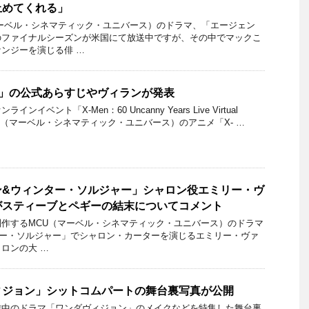
止めてくれる」
マーベル・シネマティック・ユニバース）のドラマ、「エージェン
のファイナルシーズンが米国にて放送中ですが、その中でマックこ
ンジーを演じる俳 …
97」の公式あらすじやヴィランが発表
インイベント「X-Men：60 Uncanny Years Live Virtual
CU（マーベル・シネマティック・ユニバース）のアニメ「X- …
ン&ウィンター・ソルジャー」シャロン役エミリー・ヴ
がスティーブとペギーの結末についてコメント
作するMCU（マーベル・シネマティック・ユニバース）のドラマ
ター・ソルジャー」でシャロン・カーターを演じるエミリー・ヴァ
ロンの大 …
ィジョン」シットコムパートの舞台裏写真が公開
信中のドラマ「ワンダヴィジョン」のメイクなどを特集した舞台裏