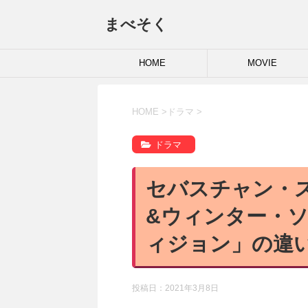
まべそく
HOME
MOVIE
HOME
>
ドラマ
>
ドラマ
セバスチャン・
&ウィンター・
ィジョン」の違
投稿日：
2021年3月8日