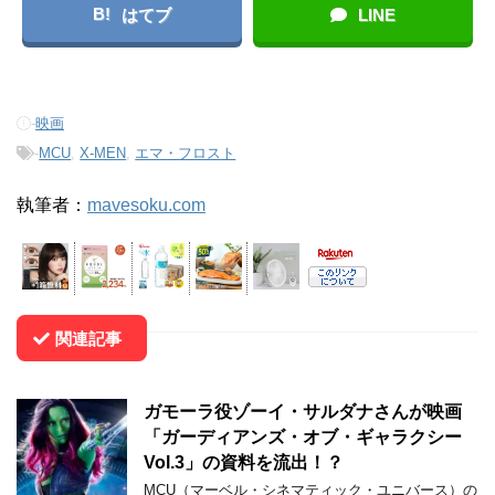
B!
はてブ
LINE
-
映画
-
MCU
,
X-MEN
,
エマ・フロスト
執筆者：
mavesoku.com
関連記事
ガモーラ役ゾーイ・サルダナさんが映画
「ガーディアンズ・オブ・ギャラクシー
Vol.3」の資料を流出！？
MCU（マーベル・シネマティック・ユニバース）の