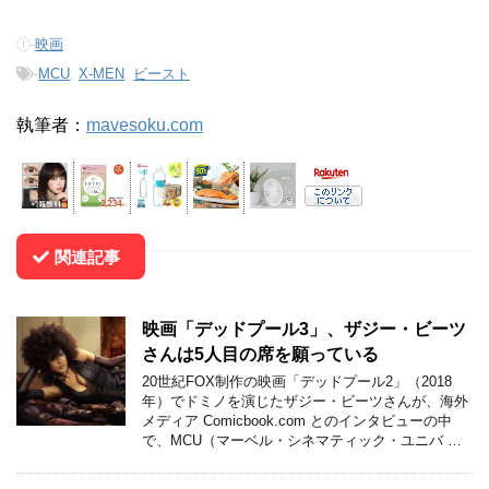
-
映画
-
MCU
,
X-MEN
,
ビースト
執筆者：
mavesoku.com
関連記事
映画「デッドプール3」、ザジー・ビーツ
さんは5人目の席を願っている
20世紀FOX制作の映画「デッドプール2」（2018
年）でドミノを演じたザジー・ビーツさんが、海外
メディア Comicbook.com とのインタビューの中
で、MCU（マーベル・シネマティック・ユニバ …