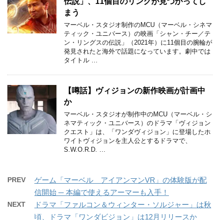
伝説」、11個目のリングが見つかってし
まう
マーベル・スタジオ制作のMCU（マーベル・シネマ
ティック・ユニバース）の映画「シャン・チー／テ
ン・リングスの伝説」（2021年）に11個目の腕輪が
発見されたと海外で話題になっています。劇中では
タイトル …
【噂話】ヴィジョンの新作映画が計画中
か
マーベル・スタジオが制作中のMCU（マーベル・シ
ネマティック・ユニバース）のドラマ「ヴィジョン
クエスト」は、「ワンダヴィジョン」に登場したホ
ワイトヴィジョンを主人公とするドラマで、
S.W.O.R.D. …
PREV
ゲーム「マーベル アイアンマンVR」の体験版が配
信開始 ─ 本編で使えるアーマーも入手！
NEXT
ドラマ「ファルコン＆ウィンター・ソルジャー」は秋
頃、ドラマ「ワンダビジョン」は12月リリースか