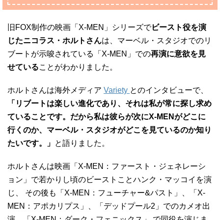
旧FOX制作の映画「X-MEN」シリーズで
ビースト役を演
じたニコラス・ホルトさん
は、マーベル・スタジオでのリ
ブートが示唆されている「X-MEN」での
再演に意欲を見
せている
ことがわかりました。
ホルトさんは海外メディア
Variety
とのインタビューで、
「リブートは楽しい進化であり、それは私が常に探し求め
ていることです。だから私は彼らが次にX-MENがどこに
行くのか、マーベル・スタジオがどこを見ているのか知り
たいです。」
と語りました。
ホルトさんは映画「X-MEN：ファースト・ジェネレーシ
ョン」で若かりし頃のビーストことハンク・マッコイを演
じ、 その後も「X-MEN：フューチャー&パスト」、「X-
MEN：アポカリプス」、「デッドプール2」でのカメオ出
演、「X-MEN：ダーク・フェニックス」 で同役を演じま