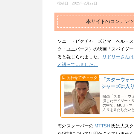
投稿日：
2025年2月22日
本サイトのコンテンツ
ソニー・ピクチャーズとマーベル・ス
ク・ユニバース）の映画「スパイダー
ると報じられました。
リドリーさんは
と語っていました。
「スターウォ
ジャーズに入
映画「スター・ウ
演じたデイジー・リド
の中で、MCU（
入りを果たしたい
海外スクーパーの
MTTSH
氏は大スク
な役割については明かされていません