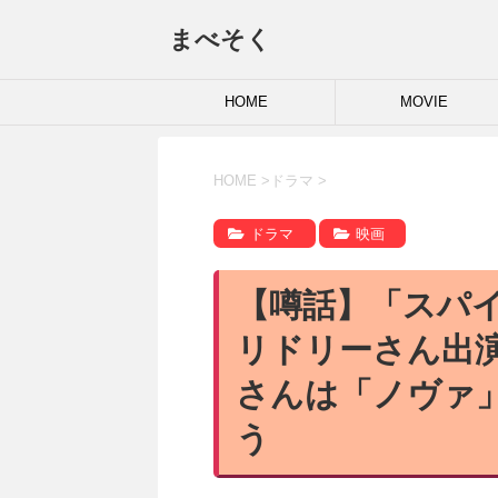
まべそく
HOME
MOVIE
HOME
>
ドラマ
>
ドラマ
映画
【噂話】「スパ
リドリーさん出
さんは「ノヴァ
う