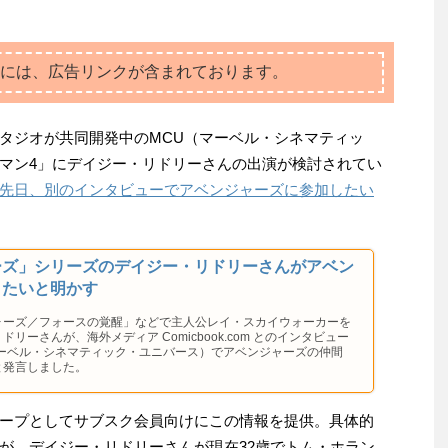
には、広告リンクが含まれております。
タジオが共同開発中のMCU（マーベル・シネマティッ
マン4」にデイジー・リドリーさんの出演が検討されてい
先日、別のインタビューでアベンジャーズに参加したい
ーズ」シリーズのデイジー・リドリーさんがアベン
りたいと明かす
ォーズ／フォースの覚醒」などで主人公レイ・スカイウォーカーを
リーさんが、海外メディア Comicbook.com とのインタビュー
マーベル・シネマティック・ユニバース）でアベンジャーズの仲間
と発言しました。
ープとしてサブスク会員向けにこの情報を提供。具体的
が、デイジー・リドリーさんが現在32歳でトム・ホラン