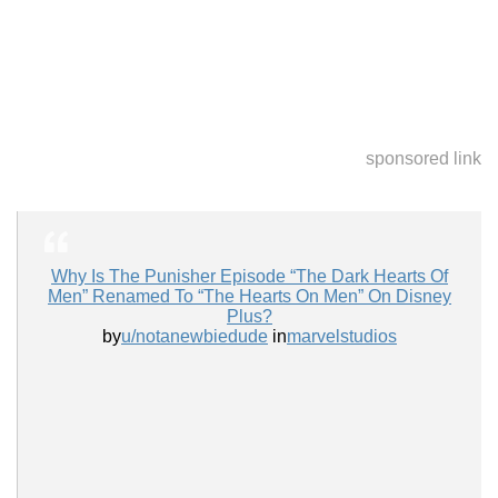
sponsored link
Why Is The Punisher Episode “The Dark Hearts Of
Men” Renamed To “The Hearts On Men” On Disney
Plus?
by
u/notanewbiedude
in
marvelstudios