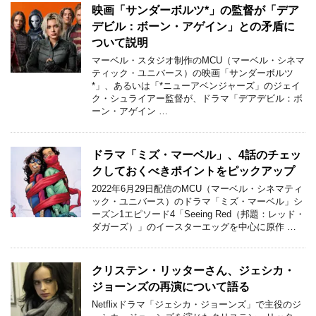
映画「サンダーボルツ*」の監督が「デア
デビル：ボーン・アゲイン」との矛盾に
ついて説明
マーベル・スタジオ制作のMCU（マーベル・シネマ
ティック・ユニバース）の映画「サンダーボルツ
*」、あるいは「*ニューアベンジャーズ」のジェイ
ク・シュライアー監督が、ドラマ「デアデビル：ボ
ーン・アゲイン …
ドラマ「ミズ・マーベル」、4話のチェッ
クしておくべきポイントをピックアップ
2022年6月29日配信のMCU（マーベル・シネマティ
ック・ユニバース）のドラマ「ミズ・マーベル」シ
ーズン1エピソード4「Seeing Red（邦題：レッド・
ダガーズ）」のイースターエッグを中心に原作 …
クリステン・リッターさん、ジェシカ・
ジョーンズの再演について語る
Netflixドラマ「ジェシカ・ジョーンズ」で主役のジ