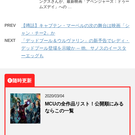
ングスさんが、最新映画「アベンジャーズ：ドゥー
ムズデイ」への …
PREV
【噂話】キャプテン・マーベルの次の舞台は映画「シ
ャン・チー2」か
NEXT
「デッドプール＆ウルヴァリン」の新予告でレディ・
デッドプール登場を示唆か ─ 他、サノスのイースタ
ーエッグも
随時更新
2020/03/04
MCUの全作品リスト！公開順にみる
ならこの一覧