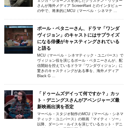
ェシカ・ジョーンズを演じたクリステン・リッター
さんが海外メディア ScreenRant とのインタビュー
の中で、将来的にMCU（マーベル・シネマテ …
ポール・ベタニーさん、ドラマ「ワンダ
ヴィジョン」のキャストにはサプライズ
になる俳優がキャスティングされている
と語る
MCU（マーベル・シネマティック・ユニバース）で
ヴィジョン役を演じるポール・ベタニーさんが、配
信開始を控えているドラマ「ワンダヴィジョン」に
驚きのキャスティングがある事を、海外メディア
Black G …
「ドゥームズデイって何ですか？」カッ
ト・デニングスさんがアベンジャーズ最
新映画出演を否定
マーベル・スタジオ制作のMCU（マーベル・シネマ
ティック・ユニバース）の映画「マイティ・ソー」
以降、ダーシー・ルイスを演じているカット・デニ