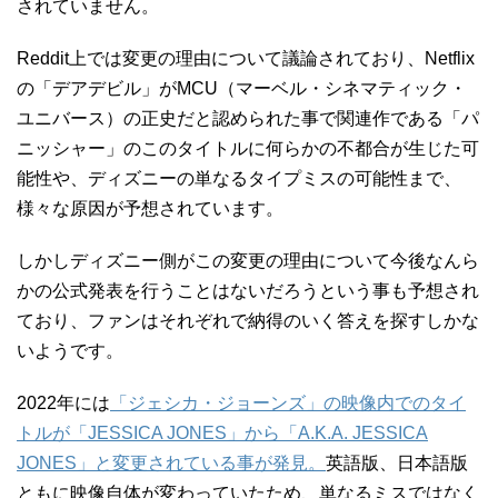
されていません。
Reddit上では変更の理由について議論されており、Netflix
の「デアデビル」がMCU（マーベル・シネマティック・
ユニバース）の正史だと認められた事で関連作である「パ
ニッシャー」のこのタイトルに何らかの不都合が生じた可
能性や、ディズニーの単なるタイプミスの可能性まで、
様々な原因が予想されています。
しかしディズニー側がこの変更の理由について今後なんら
かの公式発表を行うことはないだろうという事も予想され
ており、ファンはそれぞれで納得のいく答えを探すしかな
いようです。
2022年には
「ジェシカ・ジョーンズ」の映像内でのタイ
トルが「JESSICA JONES」から「A.K.A. JESSICA
JONES」と変更されている事が発見。
英語版、日本語版
ともに映像自体が変わっていたため、単なるミスではなく