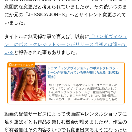
意図的な変更だと考えられていましたが、その後いつのま
にか元の「JESSICA JONES」へとサイレント変更されて
いました。
タイトルに無関係な事で言えば、以前に
「ワンダヴィジョ
ン」のポストクレジットシーンがリリース当初とは違って
いる
と報告された事もありました。
ドラマ「ワンダヴィジョン」のポストクレジット
シーンが更新されている事が報じられる【比較動
画有】
MCU（マーベル・シネマティック・ユニバース）の
ドラマ「ワンダヴィジョン」の最終話に挿入されて
いたポストクレジットシーンが、配信当初のものよ
り更新されていることが判明しました。海外掲示板
Reddit のユーザー ANotCoolGuy 氏が指摘したもの
で、更新後のものだけを見てもわかりにくいです
が、比較するとその違いは明らかなようです。
動画の配信サービスによって映画館やレンタルショップに
足を運ばずとも作品を楽しむ機会が増えましたが、作品の
所有者側はその内容をいつでも変更出来るようになったた