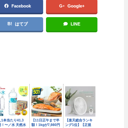
Facebook
Google+
B!
はてブ
LINE