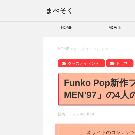
まべそく
HOME
MOVIE
HOME
>
グッズとイベント
>
グッズとイベント
ドラマ
Funko Pop
MEN’97」の4
投稿日：
2023年8月24日
本サイトのコンテンツ