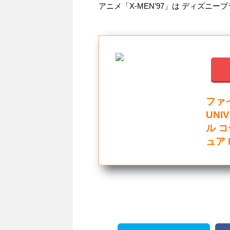
アニメ「X-MEN’97」は ディズニ
ファ
UNI
ル 
ュア 