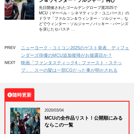
ン＆ウィンター・ソルジャー」再び
先日開催されたゴールデングローブ賞2025で
MCU（マーベル・シネマティック・ユニバース）の
ドラマ「ファルコン＆ウィンター・ソルジャー」な
どでウィンター・ソルジャー／バッキー・バーンズ
を演じたセバスチ …
PREV
ニューヨーク・コミコン2025のゲスト発表、ディフェ
ンダーズ俳優のMCU追加復帰がお披露目か？
NEXT
映画「ファンタスティック4：ファースト・ステッ
プ」、スーの髪は一部CGだった事が明かされる
随時更新
2020/03/04
MCUの全作品リスト！公開順にみる
ならこの一覧