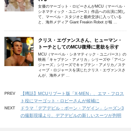
女優のマーゴット・ロビーさんがMCU（マーベル・
シネマティック・ユニバース）作品への出演に関し
て、マーベル・スタジオと最終交渉に入っている
と、海外メディア Giant Freakin Robot が報 …
クリス・エヴァンスさん、ヒューマン・
トーチとしてのMCU復帰に意欲を示す
MCU（マーベル・シネマティック・ユニバース）の
映画「キャプテン・アメリカ」シリーズや「アベン
ジャーズ」シリーズでキャプテン・アメリカ／ステ
ィーブ・ロジャースを演じたクリス・エヴァンスさ
んが、海外メデ …
PREV
【噂話】MCUリブート版「X-MEN」、エマ・フロス
ト役にマーゴット・ロビーさんが候補に
NEXT
ドラマ「デアデビル：ボーン・アゲイン」シーズン3
の撮影現場より、デアデビルの新しいスーツが判明