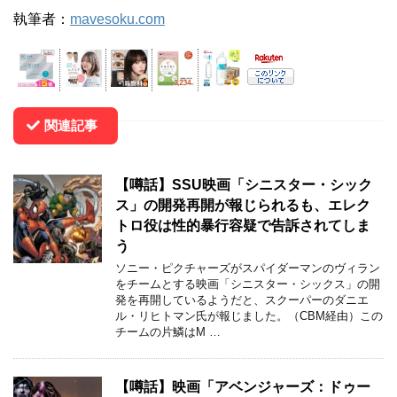
執筆者：
mavesoku.com
関連記事
【噂話】SSU映画「シニスター・シック
ス」の開発再開が報じられるも、エレク
トロ役は性的暴行容疑で告訴されてしま
う
ソニー・ピクチャーズがスパイダーマンのヴィラン
をチームとする映画「シニスター・シックス」の開
発を再開しているようだと、スクーパーのダニエ
ル・リヒトマン氏が報じました。（CBM経由）この
チームの片鱗はM …
【噂話】映画「アベンジャーズ：ドゥー