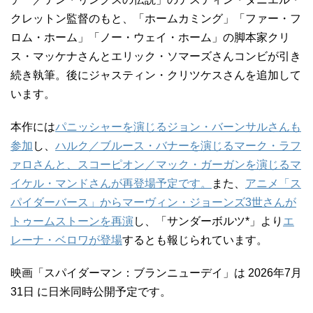
クレットン監督のもと、「ホームカミング」「ファー・フ
ロム・ホーム」「ノー・ウェイ・ホーム」の脚本家クリ
ス・マッケナさんとエリック・ソマーズさんコンビが引き
続き執筆。後にジャスティン・クリツケスさんを追加して
います。
本作には
パニッシャーを演じるジョン・バーンサルさんも
参加
し、
ハルク／ブルース・バナーを演じるマーク・ラフ
ァロさんと、スコーピオン／マック・ガーガンを演じるマ
イケル・マンドさんが再登場予定です。
また、
アニメ「ス
パイダーバース」からマーヴィン・ジョーンズ3世さんが
トゥームストーンを再演
し、「サンダーボルツ*」より
エ
レーナ・ベロワが登場
するとも報じられています。
映画「スパイダーマン：ブランニューデイ」は 2026年7月
31日 に日米同時公開予定です。