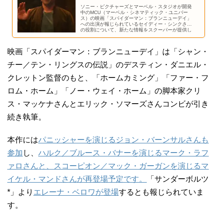
ソニー・ピクチャーズとマーベル・スタジオが開発
中のMCU（マーベル・シネマティック・ユニバー
ス）の映画「スパイダーマン：ブランニューデイ」
への出演が報じられているセイディー・シンクさん
の役割について、新たな情報をスクーパーが提供し
ています。
映画「スパイダーマン：ブランニューデイ」は「シャン・
チー／テン・リングスの伝説」のデスティン・ダニエル・
クレットン監督のもと、「ホームカミング」「ファー・フ
ロム・ホーム」「ノー・ウェイ・ホーム」の脚本家クリ
ス・マッケナさんとエリック・ソマーズさんコンビが引き
続き執筆。
本作には
パニッシャーを演じるジョン・バーンサルさんも
参加
し、
ハルク／ブルース・バナーを演じるマーク・ラフ
ァロさんと、スコーピオン／マック・ガーガンを演じるマ
イケル・マンドさんが再登場予定です。
「サンダーボルツ
*」より
エレーナ・ベロワが登場
するとも報じられていま
す。