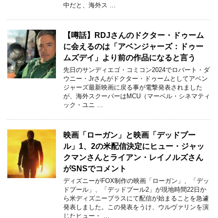
中だと、海外ス …
【噂話】RDJさんのドクター・ドゥーム
に会えるのは「アベンジャーズ：ドゥー
ムズデイ」より前の作品になると言う
先日のサンディエゴ・コミコン2024でロバート・ダ
ウニー・Jrさんがドクター・ドゥームとしてアベン
ジャーズ最新映画に戻る事が電撃発表されました
が、海外スクーパーはMCU（マーベル・シネマティ
ック・ユニ …
映画「ローガン」と映画「デッドプー
ル」1、2の米配信決定にヒュー・ジャッ
クマンさんとライアン・レイノルズさん
がSNSでコメント
ディズニーがFOX制作の映画「ローガン」、「デッ
ドプール」、「デッドプール2」が現地時間22日か
ら米ディズニープラスにて配信が始まることを急遽
発表しました。この発表をうけ、ウルヴァリンを演
じたヒュー・ …