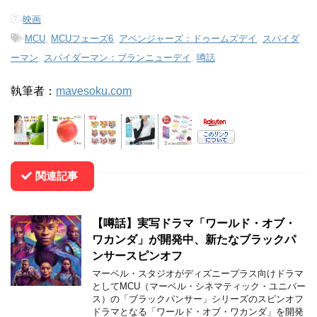
-
映画
-
MCU
,
MCUフェーズ6
,
アベンジャーズ：ドゥームズデイ
,
スパイダ
ーマン
,
スパイダーマン：ブランニューデイ
,
噂話
執筆者：
mavesoku.com
関連記事
【噂話】実写ドラマ「ワールド・オブ・
ワカンダ」が開発中、新たなブラックパ
ンサースピンオフ
マーベル・スタジオがディズニープラス向けドラマ
としてMCU（マーベル・シネマティック・ユニバー
ス）の「ブラックパンサー」シリーズのスピンオフ
ドラマとなる「ワールド・オブ・ワカンダ」を開発