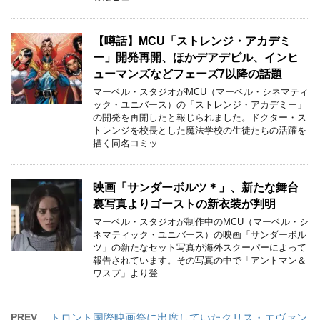
【噂話】MCU「ストレンジ・アカデミ
ー」開発再開、ほかデアデビル、インヒ
ューマンズなどフェーズ7以降の話題
マーベル・スタジオがMCU（マーベル・シネマティ
ック・ユニバース）の「ストレンジ・アカデミー」
の開発を再開したと報じられました。ドクター・ス
トレンジを校長とした魔法学校の生徒たちの活躍を
描く同名コミッ …
映画「サンダーボルツ＊」、新たな舞台
裏写真よりゴーストの新衣装が判明
マーベル・スタジオが制作中のMCU（マーベル・シ
ネマティック・ユニバース）の映画「サンダーボル
ツ」の新たなセット写真が海外スクーパーによって
報告されています。その写真の中で「アントマン＆
ワスプ」より登 …
PREV
トロント国際映画祭に出席していたクリス・エヴァン