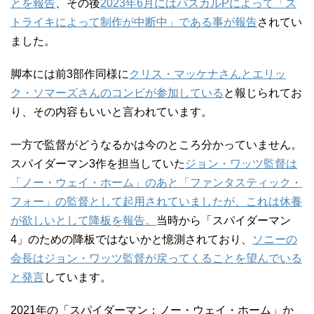
とを報告
、その後
2023年6月にはパスカルPによって「ス
トライキによって制作が中断中」である事が報告
されてい
ました。
脚本には前3部作同様に
クリス・マッケナさんとエリッ
ク・ソマーズさんのコンビが参加している
と報じられてお
り、その内容もいいと言われています。
一方で監督がどうなるかは今のところ分かっていません。
スパイダーマン3作を担当していた
ジョン・ワッツ監督は
「ノー・ウェイ・ホーム」のあと「ファンタスティック・
フォー」の監督として起用されていましたが、これは休養
が欲しいとして降板を報告。
当時から「スパイダーマン
4」のための降板ではないかと憶測されており、
ソニーの
会長はジョン・ワッツ監督が戻ってくることを望んでいる
と発言
しています。
2021年の「スパイダーマン：ノー・ウェイ・ホーム」か