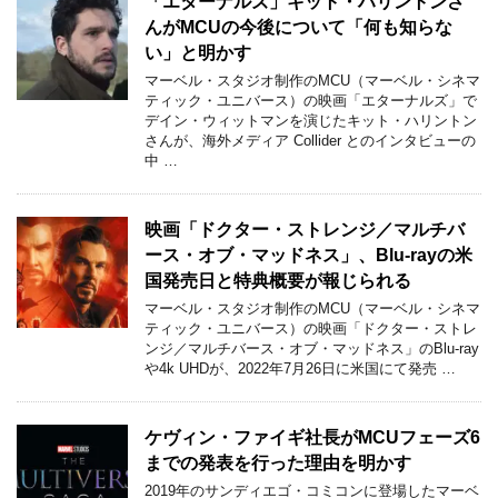
「エターナルズ」キット・ハリントンさ
んがMCUの今後について「何も知らな
い」と明かす
マーベル・スタジオ制作のMCU（マーベル・シネマ
ティック・ユニバース）の映画「エターナルズ」で
デイン・ウィットマンを演じたキット・ハリントン
さんが、海外メディア Collider とのインタビューの
中 …
映画「ドクター・ストレンジ／マルチバ
ース・オブ・マッドネス」、Blu-rayの米
国発売日と特典概要が報じられる
マーベル・スタジオ制作のMCU（マーベル・シネマ
ティック・ユニバース）の映画「ドクター・ストレ
ンジ／マルチバース・オブ・マッドネス」のBlu-ray
や4k UHDが、2022年7月26日に米国にて発売 …
ケヴィン・ファイギ社長がMCUフェーズ6
までの発表を行った理由を明かす
2019年のサンディエゴ・コミコンに登場したマーベ